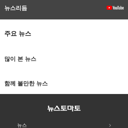
뉴스리듬
주요 뉴스
많이 본 뉴스
함께 볼만한 뉴스
뉴스