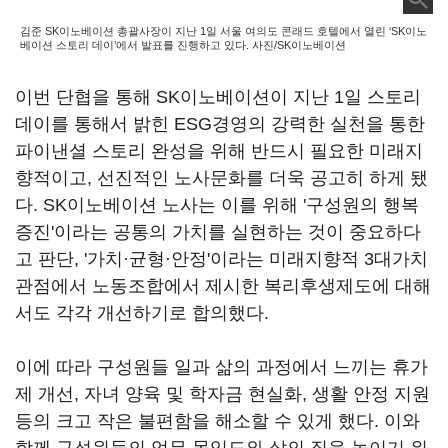
김준 SK이노베이션 총괄사장이 지난 1일 서울 여의도 콘래드 호텔에서 열린 ‘SK이노
베이션 스토리 데이’에서 발표를 진행하고 있다. 사진/SK이노베이션
이번 단협을 통해 SK이노베이션이 지난 1일 스토리
데이를 통해서 밝힌 ESG경영의 강력한 실천을 통한
파이낸셜 스토리 완성을 위해 반드시 필요한 미래지
향적이고, 선진적인 노사문화를 더욱 공고히 하게 됐
다. SK이노베이션 노사는 이를 위해 '구성원의 행복
증진'이라는 공통의 가치를 실현하는 것이 중요하다
고 판단, '가치·균형·안정'이라는 미래지향적 3대가치
관점에서 노동조합에서 제시한 복리후생제도에 대해
서도 각각 개선하기로 합의했다.
이에 따라 구성원들 일과 삶의 과정에서 느끼는 휴가
제 개선, 자녀 양육 및 학자금 현실화, 생활 안정 지원
등의 크고 작은 불편함을 해소할 수 있게 했다. 이와