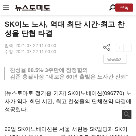
구독
SK이노 노사, 역대 최단 시간·최고 찬
성율 단협 타결
입력: 2021-07-22 11:00:00
수정: 2021-07-22 11:00:00
답글쓰기
찬성율 88.5%·3주만에 잠정합의
김준 총괄사장 "새로운 60년 출발은 노사간 신뢰"
[뉴스토마토 정기종 기자]
SK이노베이션(096770)
노
사가 역대 최단 시간, 최고 찬성율의 단체협약 타결에
성공했다.
22일 SK이노베이션은 서울 서린동 SK빌딩과 SK이