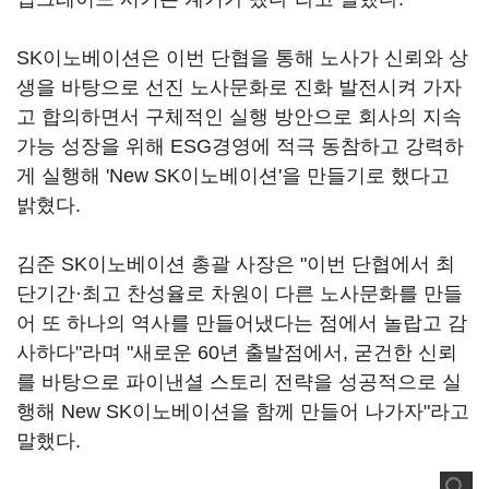
SK이노베이션은 이번 단협을 통해 노사가 신뢰와 상
생을 바탕으로 선진 노사문화로 진화 발전시켜 가자
고 합의하면서 구체적인 실행 방안으로 회사의 지속
가능 성장을 위해 ESG경영에 적극 동참하고 강력하
게 실행해 'New SK이노베이션'을 만들기로 했다고
밝혔다.
김준 SK이노베이션 총괄 사장은 "이번 단협에서 최
단기간·최고 찬성율로 차원이 다른 노사문화를 만들
어 또 하나의 역사를 만들어냈다는 점에서 놀랍고 감
사하다"라며 "새로운 60년 출발점에서, 굳건한 신뢰
를 바탕으로 파이낸셜 스토리 전략을 성공적으로 실
행해 New SK이노베이션을 함께 만들어 나가자"라고
말했다.