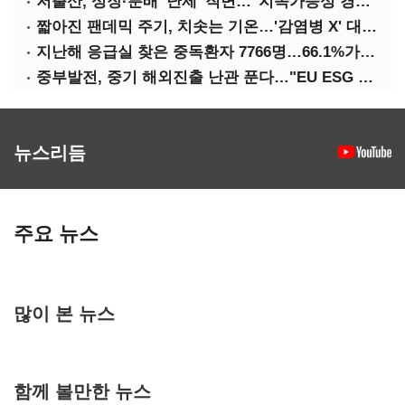
저출산, 성장·분배 '난제' 직면…"지속가능성 경고등"
짧아진 팬데믹 주기, 치솟는 기온…'감염병 X' 대비해야
지난해 응급실 찾은 중독환자 7766명…66.1%가 '의도적 중독'
중부발전, 중기 해외진출 난관 푼다…"EU ESG 실사 공동 대응"
뉴스리듬
주요 뉴스
많이 본 뉴스
함께 볼만한 뉴스