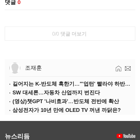
댓글
0
0/0
댓글 더보기
조재훈
길어지는 K-반도체 혹한기…"'업턴' 빨라야 하반기"
SW 대세론…자동차 산업까지 번진다
(영상)챗GPT '나비효과'…반도체 전반에 확산
삼성전자가 10년 만에 OLED TV 꺼낸 까닭은?
뉴스리듬