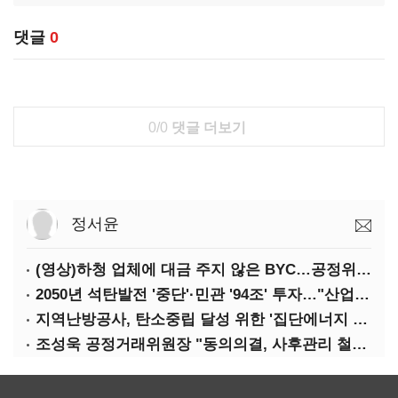
댓글
0
0/0
댓글 더보기
정서윤
(영상)하청 업체에 대금 주지 않은 BYC…공정위 '제재'
2050년 석탄발전 '중단'·민관 '94조' 투자…"산업계 탄소중립에 고삐"
지역난방공사, 탄소중립 달성 위한 '집단에너지 컨퍼런스' 개최
조성욱 공정거래위원장 "동의의결, 사후관리 철저히 이뤄져야"