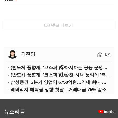
0/0
댓글 더보기
김진양
(반도체 풍향계, '코스피')②아시아는 공동 운명체?…일본·대만도 '동반 출렁'
(반도체 풍향계, '코스피')①삼전·하닉 등락에 '촉각'…코스피·나스닥 '한 몸'
삼성증권, 2분기 영업익 6758억원…역대 최대 경신
레버리지 예탁금 상향 첫날…거래대금 75% 감소
뉴스리듬