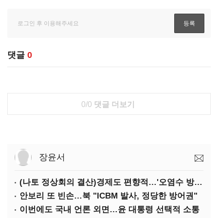
댓글
0
0/0
댓글 더보기
장윤서
(나토 정상회의 결산)경제도 편향적…'오염수 방류'만 용인
안보리 또 빈손…북 "ICBM 발사, 정당한 방어권"
이번에도 국내 언론 외면…윤 대통령 선택적 소통