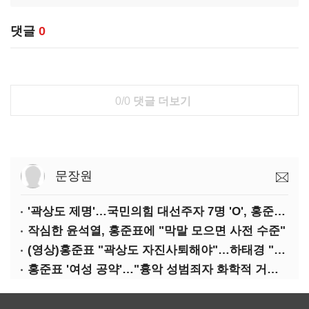
댓글
0
0/0
댓글 더보기
문장원
'곽상도 제명'…국민의힘 대선주자 7명 'O', 홍준표 '△'
작심한 윤석열, 홍준표에 "막말 모으면 사전 수준"
(영상)홍준표 "곽상도 자진사퇴해야"…하태경 "한가한 뒷북"
홍준표 '여성 공약'…"흉악 성범죄자 화학적 거세 추진"