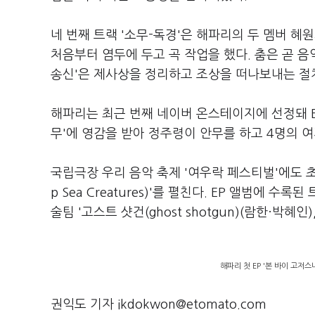
네 번째 트랙 '소무-독경'은 해파리의 두 멤버 혜
처음부터 염두에 두고 곡 작업을 했다. 춤은 곧 음
송신'은 제사상을 정리하고 조상을 떠나보내는 절
해파리는 최근 번째 네이버 온스테이지에 선정돼 E
무'에 영감을 받아 정주령이 안무를 하고 4명의 
국립극장 우리 음악 축제 '여우락 페스티벌'에도 초청
p Sea Creatures)'를 펼친다. EP 앨범에 
술팀 '고스트 샷건(ghost shotgun)(람한·박혜인
해파리 첫 EP '본 바이 고저스니
권익도 기자 ikdokwon@etomato.com