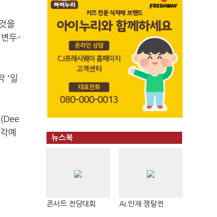
 것을
철변두-
 '일
(Dee
시각예
뉴스북
콘서트 전당대회
AI 인재 쟁탈전