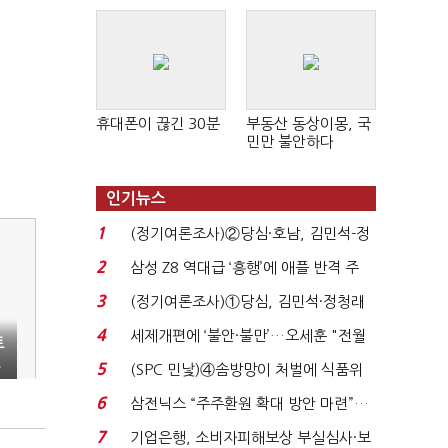
휴대폰이 끊긴 30분
부동산 동상이몽, 국
민만 불안하다
인기뉴스
1
(정기여론조사)②당심·호남, 김민석-정
청래 '초접전'...
2
삼성 Z8 역대급 ‘흥행’에 애플 반격 주
목…9월 ‘폴...
3
(정기여론조사)①당심, 김민석·정청래
'초접전'…대통령 ...
4
세제개편에 ‘불안·불만’…오세훈 "전월
트
세 구하기 더 ...
스
5
(SPC 민낯)④솜방망이 처벌에 식품위
생법 위반 반복...
6
삼전닉스 “주주환원 확대 방안 마련”…
로이터에 성명...
7
기업은행, 소비자피해보상 부실심사·보