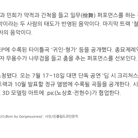
원과 민희가 약적과 간척을 들고 일무(佾舞) 퍼포먼스를 하는
악이라는 두 사람의 태도가 반영된 음악이다. 마지막 트랙 '
차의 음악이다.
P에 수록된 타이틀곡 '귀인-형가' 등을 공개했다. 종묘제례악
여자 무용수가 나무검을 들고 춤을 추는 퍼포먼스를 선보인다.
됐다. 오는 7월 17~18일 대면 단독 공연 '딥 시 크리처스
수록된 트랙과 10월 발표할 정규 앨범에 수록될 곡들을 공개한다. 
), 3D 모델링 아트에 .pic(노상호·전현수)가 협업한다.
스(Born by Gorgeousness)'. 사진/ⓒ플립드코인뮤직