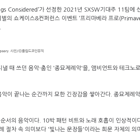
gs Considered’가 선정한 2021년 SXSW기대주 11팀에
벌의 쇼케이스&컨퍼런스 이벤트 ‘프리마베라 프로(Primaver
.
epaary. 사진/ⓒ플립드코인뮤직
지낼 때 쓰던 음악·춤인 '종묘제례악'을, 앰비언트와 테크노
 음악이 끝나는 순간까지 묘한 긴장감을 쌓아간다. 종묘제례악
는 순서의 음악이다. 10박 패턴 비트와 노래 호흡이 인상적이다
제례 절차 속 의미보다 '빛나는 문장들'이라는 희문 자체의 의