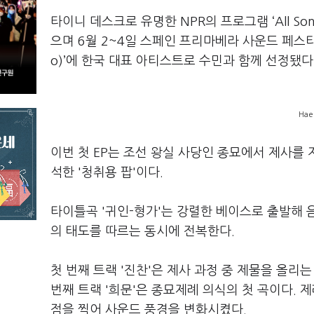
타이니 데스크로 유명한 NPR의 프로그램 ‘All Son
으며 6월 2~4일 스페인 프리마베라 사운드 페스티
o)’에 한국 대표 아티스트로 수민과 함께 선정됐다
Ha
이번 첫 EP는 조선 왕실 사당인 종묘에서 제사를 
석한 '청취용 팝'이다.
타이틀곡 '귀인-형가'는 강렬한 베이스로 출발해
의 태도를 따르는 동시에 전복한다.
첫 번째 트랙 '진찬'은 제사 과정 중 제물을 올리
번째 트랙 '희문'은 종묘제례 의식의 첫 곡이다. 
점을 찍어 사운드 풍경을 변화시켰다.