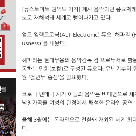
[뉴스토마토 권익도 기자] 제사 음악이던 종묘제
노로 재해석돼 세계로 뻗어나가고 있다.
얼트 일렉트로닉(ALT Electronic) 듀오 '해파리'(
usness)'를 내놨다.
해파리는 현대무용의 음악감독 겸 프로듀서로 활동
동하는 민희(보컬)로 구성된 듀오다. 유년기부터 한
월 '철변두-송신'을 발표했다.
코로나 팬데믹 시기 이들의 음악은 비대면으로 세
남창가곡을 여성의 관점에서 해석한 온라인 공연 
올해 3월에는 온라인으로 전환돼 개최된 세계 최대 음악
다.