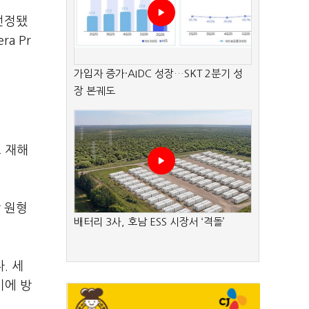
 선정됐
a Pr
가입자 증가·AIDC 성장…SKT 2분기 성
장 본궤도
로 재해
 원형
배터리 3사, 호남 ESS 시장서 ‘격돌’
. 세
미에 방