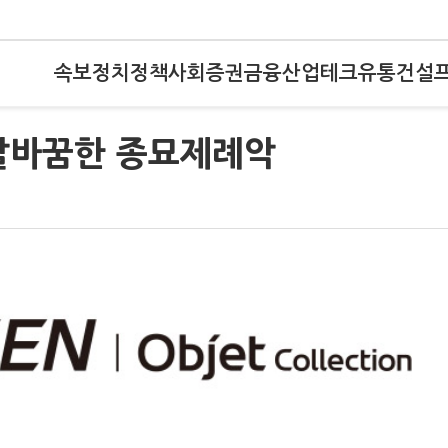
속보
정치
정책
사회
증권
금융
산업
테크
유통
건설
 탈바꿈한 종묘제례악