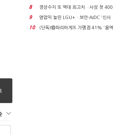
이스피싱 공시 ...
8
경상수지 또 역대 최고치…사상 첫 400
억달러에 '3% 성...
9
영업익 늘린 LGU+…보안·AIDC '신사
업 드라이브'...
10
(단독)⑩파리바게뜨 가맹점 41% '용역
제빵기사 없어'…고...
순