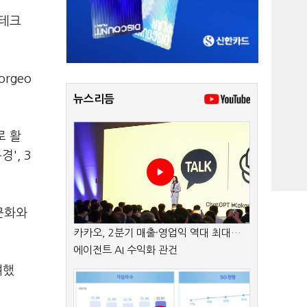
 테크
orgeo
뉴스리듬
로 활
', 3
문화와
카카오, 2분기 매출·영업익 역대 최대…
에이전트 AI 수익화 관건
여했