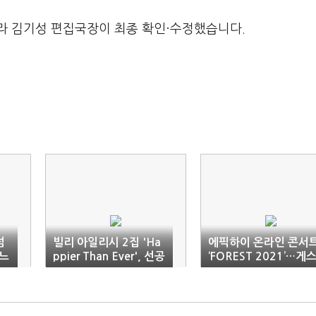
라 김기성 편집국장이 최종 확인·수정했습니다.
넘
빌리 아일리시 2집 'Ha
에픽하이 온라인 콘서
 느
ppier Than Ever', 선공
‘FOREST 2021’…게
개 곡 'Lost Cause'
트 하동균