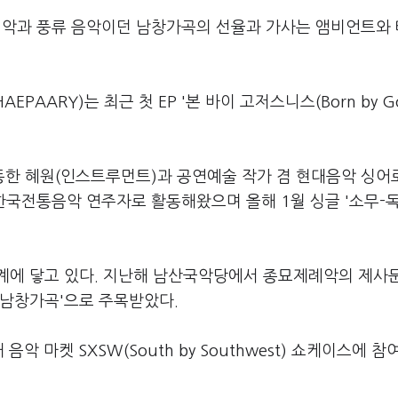
례악과 풍류 음악이던 남창가곡의 선율과 가사는 앰비언트와
HAEPAARY)는 최근 첫 EP '본 바이 고저스니스(Born by G
한 혜원(인스트루먼트)과 공연예술 작가 겸 현대음악 싱어
국전통음악 연주자로 활동해왔으며 올해 1월 싱글 '소무-독경
계에 닿고 있다. 지난해 남산국악당에서 종묘제례악의 제사
'남창가곡'으로 주목받았다.
 마켓 SXSW(South by Southwest) 쇼케이스에 참