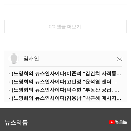
0/0
댓글 더보기
염재인
(노영희의 뉴스인사이다)이준석 "김건희 사적통화, '김지은 2차 가해' 성립 안 돼"
(노영희의 뉴스인사이다)고민정 "윤석열 젠더 갈라치기…갈등 불씨가 지지율 자양분"
(노영희의 뉴스인사이다)박수현 "부동산 공급, 역대 정부에 뒤지지 않아"
(노영희의 뉴스인사이다)김용남 "박근혜 메시지, '정권교체 필요성' 강조할 듯"
뉴스리듬