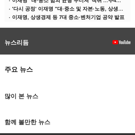
이재명 "대·중소 힘의 균형 무너져 '착취'…주4일제, 가야할 길"
'다시 공정' 이재명 "대·중소 및 자본·노동, 상생하는 공정한 성장"
이재명, 상생경제 등 7대 중소·벤처기업 공약 발표
뉴스리듬
주요 뉴스
많이 본 뉴스
함께 볼만한 뉴스