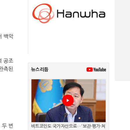
터 백악
책 공조
 관측된
뉴스리듬
 두 번
비트코인도 국가자산으로…'보관·평가·처