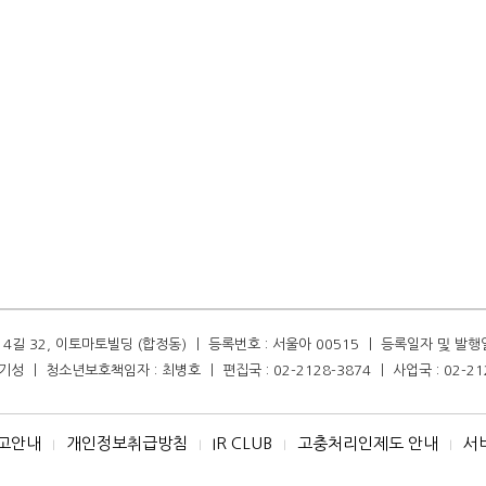
길 32, 이토마토빌딩 (합정동) ㅣ 등록번호 : 서울아 00515 ㅣ 등록일자 및 발행일자 :
성 ㅣ 청소년보호책임자 : 최병호 ㅣ 편집국 : 02-2128-3874 ㅣ 사업국 : 02-21
고안내
개인정보취급방침
IR CLUB
고충처리인제도 안내
서
I
I
I
I