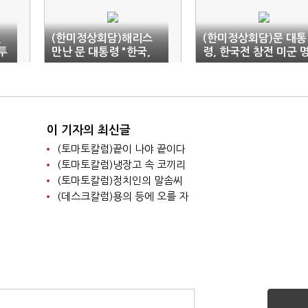
전
(한미정상회담)해리스
(한미정상회담)문 대통
투
만난 문 대통령 "한국,
령, 한국전 참전 미군 
시
가치 공유 책임 동맹…
예훈장 수여식 참석 "
미 여정 늘 함께할 것"
원히 기억"
이 기자의 최신글
(토마토칼럼)끝이 나야 끝이다
(토마토칼럼)냉장고 속 코끼리
(토마토칼럼)정치인의 말솜씨
(데스크칼럼)용의 등에 오를 자