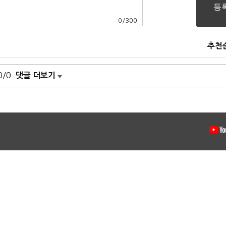
0
/
300
추천
0/0
댓글 더보기