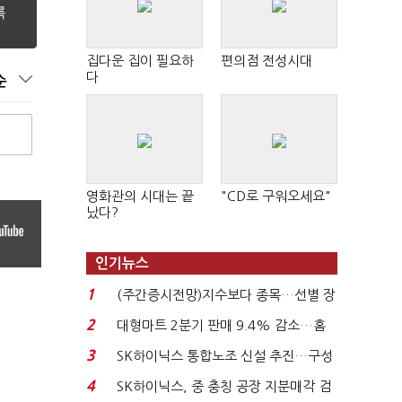
집다운 집이 필요하
편의점 전성시대
다
순
영화관의 시대는 끝
"CD로 구워오세요"
났다?
인기뉴스
1
(주간증시전망)지수보다 종목…선별 장
세 이어진다...
2
대형마트 2분기 판매 9.4% 감소…홈
플러스 사태 여파...
3
SK하이닉스 통합노조 신설 추진…구성
원간 성과급 불...
4
SK하이닉스, 중 충칭 공장 지분매각 검