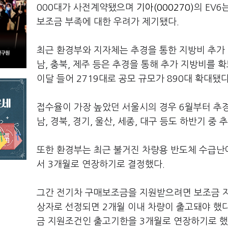
000대가 사전계약됐으며
기아(000270)
의 EV6
보조금 부족에 대한 우려가 제기됐다.
최근 환경부와 지자체는 추경을 통한 지방비 추가 확
남, 충북, 제주 등은 추경을 통해 추가 지방비를 
이달 들어 2719대로 공모 규모가 890대 확대됐다
접수율이 가장 높았던 서울시의 경우 6월부터 추경을
남, 경북, 경기, 울산, 세종, 대구 등도 하반기 
또한 환경부는 최근 불거진 차량용 반도체 수급난
서 3개월로 연장하기로 결정했다.
그간 전기차 구매보조금을 지원받으려면 보조금 지
상자로 선정되면 2개월 이내 차량이 출고돼야 했다
금 지원조건인 출고기한을 3개월로 연장하기로 했