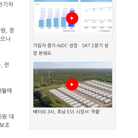
 전기차
원, 경
였으나
가입자 증가·AIDC 성장…SKT 2분기 성
장 본궤도
, 전
개월에
배터리 3사, 호남 ESS 시장서 ‘격돌’
지원 대
매보조