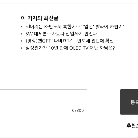
이 기자의 최신글
길어지는 K-반도체 혹한기…"'업턴' 빨라야 하반기"
SW 대세론…자동차 산업까지 번진다
(영상)챗GPT '나비효과'…반도체 전반에 확산
삼성전자가 10년 만에 OLED TV 꺼낸 까닭은?
0
/
300
추천