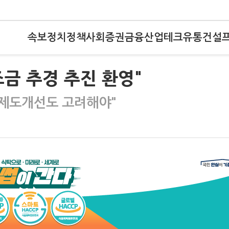
속보
정치
정책
사회
증권
금융
산업
테크
유통
건설
금 추경 추진 환영"
"제도개선도 고려해야"