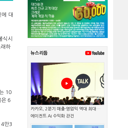
진에 대
 불식시
초래하
뉴스리듬
 10
은 6
카카오, 2분기 매출·영업익 역대 최대…
에이전트 AI 수익화 관건
 4만3