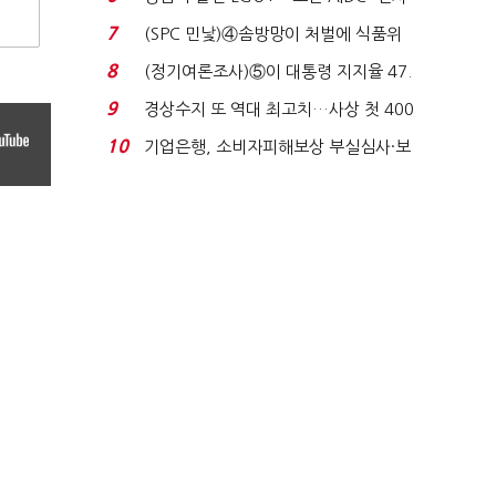
업 드라이브'...
7
(SPC 민낯)④솜방망이 처벌에 식품위
생법 위반 반복...
8
(정기여론조사)⑤이 대통령 지지율 47.
7%…일주일 만에 ...
9
경상수지 또 역대 최고치…사상 첫 400
억달러에 '3% 성...
10
기업은행, 소비자피해보상 부실심사·보
이스피싱 공시 ...