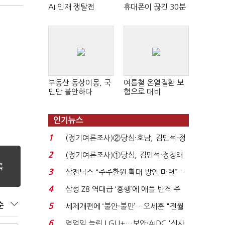
AI 인재 쟁탈전
휴대폰이 끊긴 30분
부동산 동상이몽, 국
여름철 온열질환 보
민만 불안하다
험으로 대비
인기뉴스
1
(정기여론조사)②당심·호남, 김민석-정
청래 '초접전'...
2
(정기여론조사)①당심, 김민석·정청래
'초접전'…대통령 ...
3
삼전닉스 “주주환원 확대 방안 마련”…
로이터에 성명...
4
삼성 Z8 역대급 ‘흥행’에 애플 반격 주
목…9월 ‘폴...
순
5
세제개편에 ‘불안·불만’…오세훈 "전월
세 구하기 더 ...
6
영업익 늘린 LGU+…보안·AIDC '신사