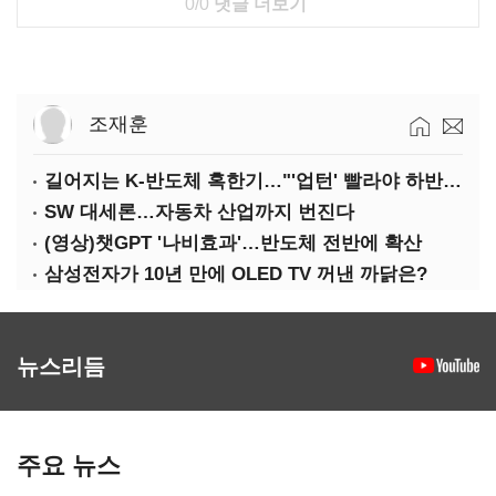
0/0
댓글 더보기
조재훈
길어지는 K-반도체 혹한기…"'업턴' 빨라야 하반기"
SW 대세론…자동차 산업까지 번진다
(영상)챗GPT '나비효과'…반도체 전반에 확산
삼성전자가 10년 만에 OLED TV 꺼낸 까닭은?
뉴스리듬
주요 뉴스