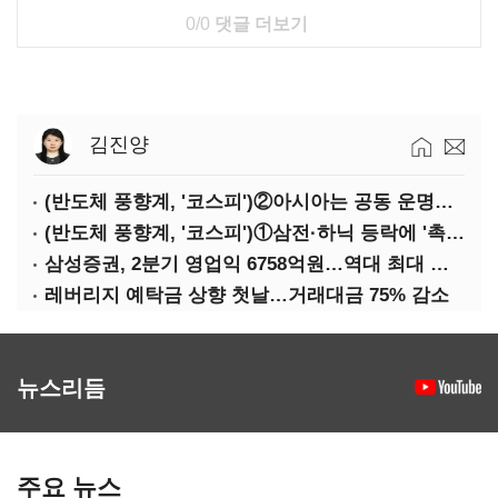
0/0
댓글 더보기
김진양
(반도체 풍향계, '코스피')②아시아는 공동 운명체?…일본·대만도 '동반 출렁'
(반도체 풍향계, '코스피')①삼전·하닉 등락에 '촉각'…코스피·나스닥 '한 몸'
삼성증권, 2분기 영업익 6758억원…역대 최대 경신
레버리지 예탁금 상향 첫날…거래대금 75% 감소
뉴스리듬
주요 뉴스