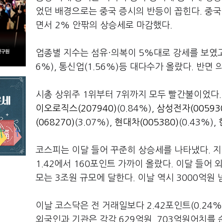
었던 배경으로는 중국 증시의 반등이 꼽힌다. 중
면서 2% 안팎의 상승세로 마감했다.
업종별 지수는 섬유·의복이 5%대로 강세를 보였고, 증권
6%), 통신업(1.56%)등 대다수가 올랐다. 반면 
시총 상위주 1위부터 7위까지 모두 빨간불이었다
이오로직스(207940)
(0.84%),
삼성전자(00593
(068270)
(3.07%),
현대차(005380)
(0.43%),
코스피는 이달 들어 꾸준히 상승세를 나타냈다. 지
1.42에서 160포인트 가까이 올랐다. 이달 들어
모는 3조원 규모에 달한다. 이날 역시 3000억원
이날 코스닥은 전 거래일보다 2.42포인트(0.24%
외국인과 기관은 각각 629억원, 703억원어치를 