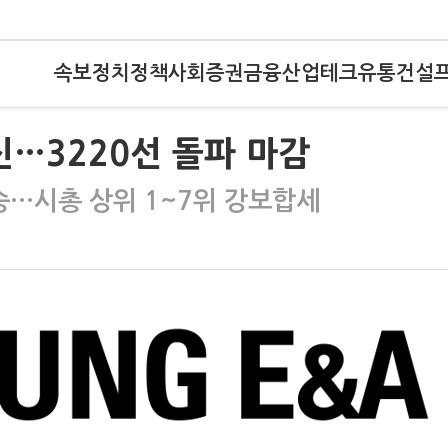
속보
정치
정책
사회
증권
금융
산업
테크
유통
건설
신…3220선 돌파 마감
승…시총 상위 1~7위 강보합세