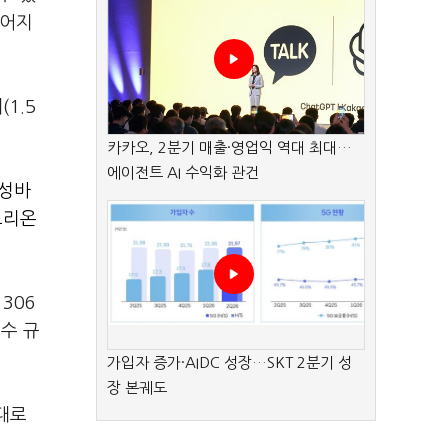
이어지
(1.5
카카오, 2분기 매출·영업익 역대 최대…
에이전트 AI 수익화 관건
성바
트리온
306
매수 규
가입자 증가·AIDC 성장…SKT 2분기 성
장 본궤도
반대로