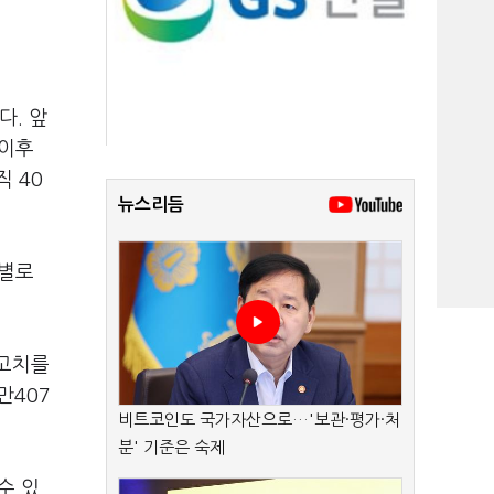
다. 앞
 이후
직 40
뉴스리듬
자별로
최고치를
만407
비트코인도 국가자산으로…'보관·평가·처
분' 기준은 숙제
수 있