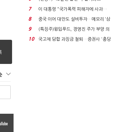
빈 매대 채우며 문 연 ...
7
이 대통령 "국가폭력 피해자에 사과…
적극적 조사로 진...
8
중국 이어 대만도 설비투자…메모리 ‘삼
국전쟁’
9
(특징주)윙입푸드, 경영진 주가 부양 의
지에 상한가...
10
국고채 담합 과징금 철퇴…증권사 '충당
금 폭탄' 우려...
순