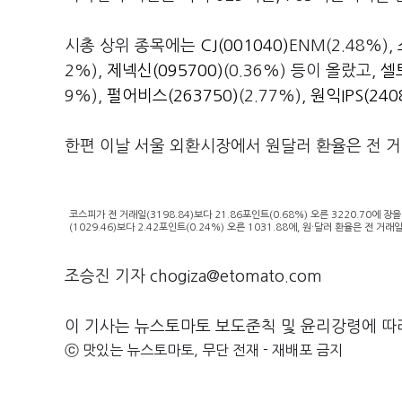
시총 상위 종목에는
CJ(001040)
ENM(2.48%),
2%),
제넥신(095700)
(0.36%) 등이 올랐고,
셀
9%),
펄어비스(263750)
(2.77%),
원익IPS(240
한편 이날 서울 외환시장에서 원달러 환율은 전 거래일
코스피가 전 거래일(3198.84)보다 21.86포인트(0.68%) 오른 3220.70에
(1029.46)보다 2.42포인트(0.24%) 오른 1031.88에, 원·달러 환율은 전 거
조승진 기자 chogiza@etomato.com
이 기사는 뉴스토마토 보도준칙 및 윤리강령에 따
ⓒ 맛있는 뉴스토마토, 무단 전재 - 재배포 금지