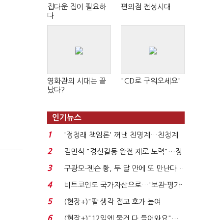
집다운 집이 필요하
편의점 전성시대
다
영화관의 시대는 끝
"CD로 구워오세요"
났다?
인기뉴스
1
'정청래 책임론' 꺼낸 친명계…친청계
는 추가투표 때리기...
2
김민석 "경선갈등 완전 제로 노력"…정
청래 "반명 공세 사...
3
구광모-젠슨 황, 두 달 만에 또 만난다…
로봇·AI 등 논...
4
비트코인도 국가자산으로…'보관·평가·
처분' 기준은 ...
5
(현장+)"팔 생각 접고 호가 높여
요"…'덜 똘똘한 한 채' 20...
6
(현장+)"12일엔 물건 다 들어와요"…