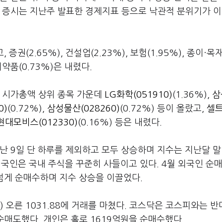
국 증시는 지난주 발표한 경제지표 등으로 낙관적 분위기가 
(2.65%), 건설업(2.23%), 보험(1.95%), 종이·목재
의약품(0.73%)은 내렸다.
. 시가총액 상위 종목 가운데
LG화학(051910)
(1.36%),
삼
0)
(0.72%),
삼성물산(028260)
(0.72%) 등이 올랐고,
셀
현대모비스(012330)
(0.16%) 등은 내렸다.
난 9일 단 하루를 제외하고 모두 상승하며 지수는 지난달 말 
 외국인은 국내 주식을 꾸준히 사들이고 있다. 4월 외국인 순
 넘게 순매수하며 지수 상승을 이끌었다.
) 오른 1031.88에 거래를 마쳤다. 코스닥은 코스피와는 
순매도했다. 개인은 홀로 1619억원을 순매수했다.