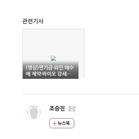
관련기사
(영상)연기금·외인 매수
에 제약·바이오 강세…
코로나 백신 위탁 생산
기대감↑
조승진
뉴스북