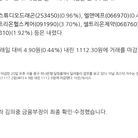
스튜디오드래곤(253450)
(0.96%),
엘앤에프(066970)
(0.
트리온헬스케어(091990)
(3.70%),
셀트리온제약(068760
810)
(1.92%) 등은 내렸다.
 대비 4.90원(0.44%) 내린 1112.30원에 거래를 마
 장을 마감한 20일 오후 서울 중구 하나은행 딜링룸에서 딜러들이 업무를 보고 있다. 이날 코스닥 지수는 
래일(1117.2원)보다 4.9원 내린 1112.3원에 마감했다. 사진/뉴시스
라 김의중 금융부장이 최종 확인·수정했습니다.