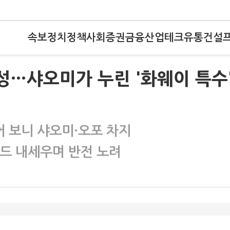
속보
정치
정책
사회
증권
금융
산업
테크
유통
건설
성…샤오미가 누린 '화웨이 특수
어 보니 샤오미·오포 차지
카드 내세우며 반전 노려