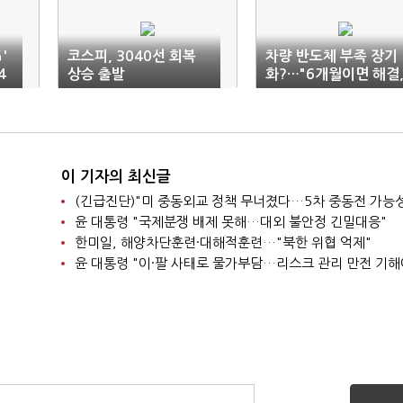
'
코스피, 3040선 회복
차량 반도체 부족 장기
4
상승 출발
화?…"6개월이면 해결
지나친 우려 경계"
이 기자의 최신글
윤 대통령 "국제분쟁 배제 못해…대외 불안정 긴밀대응"
한미일, 해양차단훈련·대해적훈련…"북한 위협 억제"
윤 대통령 "이·팔 사태로 물가부담…리스크 관리 만전 기해