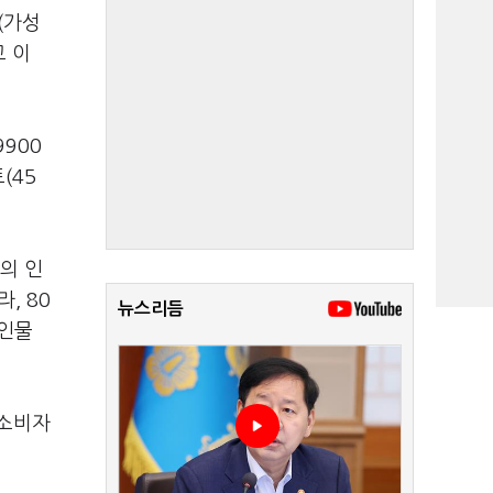
(가성
고 이
900
(45
의 인
, 80
뉴스리듬
 인물
 소비자