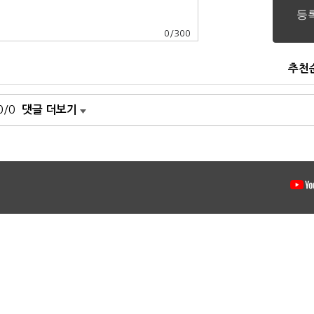
0
/
300
추천
0/0
댓글 더보기