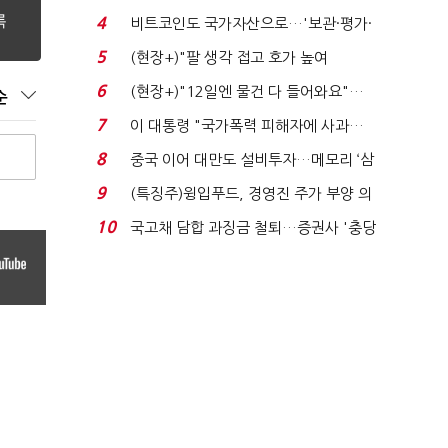
로봇·AI 등 논...
4
비트코인도 국가자산으로…'보관·평가·
처분' 기준은 ...
5
(현장+)"팔 생각 접고 호가 높여
요"…'덜 똘똘한 한 채' 20...
6
(현장+)"12일엔 물건 다 들어와요"…
순
빈 매대 채우며 문 연 ...
7
이 대통령 "국가폭력 피해자에 사과…
적극적 조사로 진...
8
중국 이어 대만도 설비투자…메모리 ‘삼
국전쟁’
9
(특징주)윙입푸드, 경영진 주가 부양 의
지에 상한가...
10
국고채 담합 과징금 철퇴…증권사 '충당
금 폭탄' 우려...