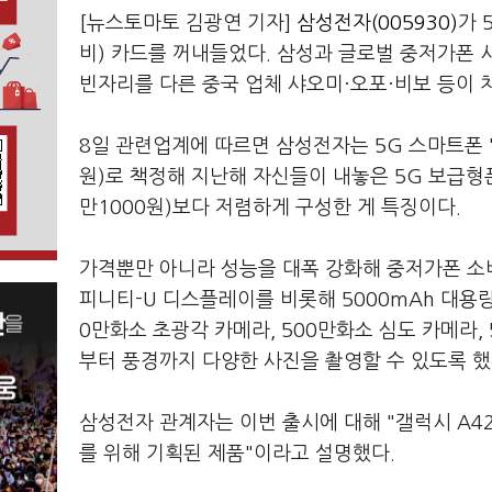
[뉴스토마토 김광연 기자]
삼성전자(005930)
가 
비) 카드를 꺼내들었다. 삼성과 글로벌 중저가폰 
빈자리를 다른 중국 업체 샤오미·오포·비보 등이 
8일 관련업계에 따르면 삼성전자는 5G 스마트폰 '갤
원)로 책정해 지난해 자신들이 내놓은 5G 보급형폰 
만1000원)보다 저렴하게 구성한 게 특징이다.
가격뿐만 아니라 성능을 대폭 강화해 중저가폰 소비
피니티-U 디스플레이를 비롯해 5000mAh 대용량
0만화소 초광각 카메라, 500만화소 심도 카메라,
부터 풍경까지 다양한 사진을 촬영할 수 있도록 했
삼성전자 관계자는 이번 출시에 대해 "갤럭시 A4
를 위해 기획된 제품"이라고 설명했다.