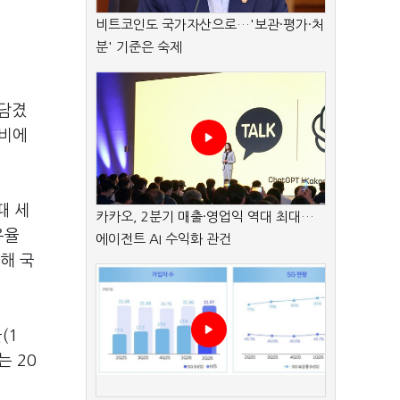
비트코인도 국가자산으로…'보관·평가·처
분' 기준은 숙제
 담겼
성비에
때 세
카카오, 2분기 매출·영업익 역대 최대…
유율
에이전트 AI 수익화 관건
해 국
(1
는 20