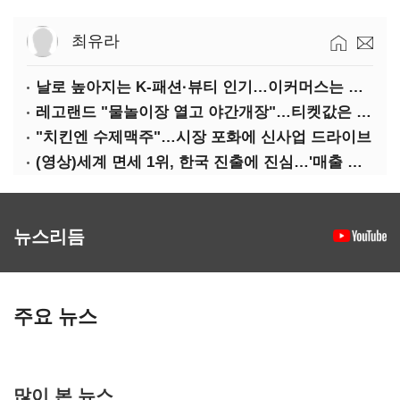
최유라
날로 높아지는 K-패션·뷰티 인기…이커머스는 역직구 키운다
레고랜드 "물놀이장 열고 야간개장"…티켓값은 동결
"치킨엔 수제맥주"…시장 포화에 신사업 드라이브
(영상)세계 면세 1위, 한국 진출에 진심…'매출 증빙' 물어봤다
뉴스리듬
주요 뉴스
많이 본 뉴스