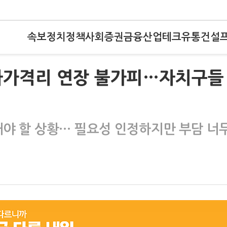
속보
정치
정책
사회
증권
금융
산업
테크
유통
건설
 자가격리 연장 불가피…자치구들
해야 할 상황… 필요성 인정하지만 부담 너