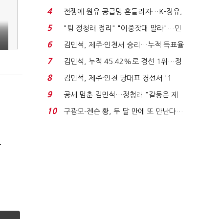
는 추가투표 때리기...
4
전쟁에 원유 공급망 흔들리자…K-정유,
에너지안보 핵심...
5
"팀 정청래 정리" "이중잣대 말라"…민
주 최고위원 계파 다...
6
김민석, 제주·인천서 승리…누적 득표율
'1위 탈환'(종합)...
7
김민석, 누적 45.42%로 경선 1위…정
청래와 격차 0.86%p(...
8
김민석, 제주·인천 당대표 경선서 '1
위'(1보)...
9
공세 멈춘 김민석…정청래 "갈등은 제
가 수습"
10
구광모-젠슨 황, 두 달 만에 또 만난다…
로봇·AI 등 논...
극