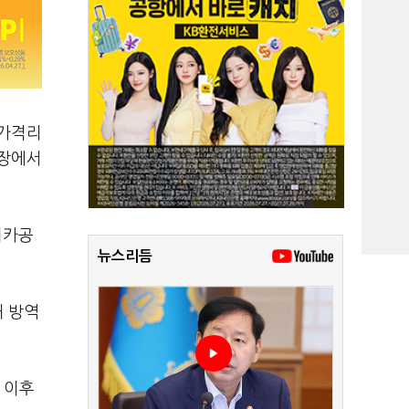
자가격리
현장에서
리카공
뉴스리듬
돼 방역
 이후