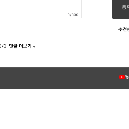
0
/
300
추천
0/0
댓글 더보기