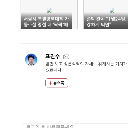
서울시 특별방역대책 가
존박 완치 “1월24일,
동…설 명절 더 '팍팍'해
강하게 퇴원”
진다
표진수
앞만 보고 정론직필의 자세로 취재하는 기자가
겠습니다
뉴스북