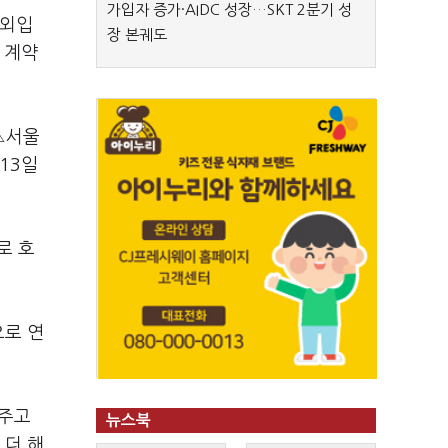
가입자 증가·AIDC 성장…SKT 2분기 성
해외입
장 본궤도
 계약
△서울
13일
로 호
으로 연
해주고
뉴스북
 더 해