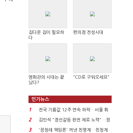
집다운 집이 필요하
편의점 전성시대
다
영화관의 시대는 끝
"CD로 구워오세요"
났다?
인기뉴스
1
전국 기름값 12주 연속 하락…서울 휘
발윳값 1909원...
2
김민석 "경선갈등 완전 제로 노력"…정
청래 "반명 공세 사...
3
'정청래 책임론' 꺼낸 친명계…친청계