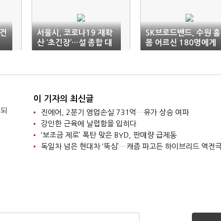
 건
서울시, 코로나19 재확
SK브로드밴드, 수원 홀
산 ‘초긴장’…설 종합 대
몸 어르신 180명에게
책 가동
총 1만3000여식 제공
이 기자의 최신글
 되
진에어, 2분기 영업손실 731억…유가 상승 여파
강인한 근육에 날렵함을 입히다
‘보조금 제로’ 폭탄 맞은 BYD, 판매량 급제동
독일차 넘은 현대차 ‘뚝심’…캐즘 파고든 하이브리드 역전