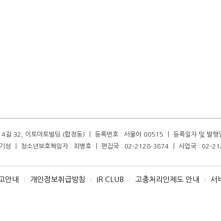
길 32, 이토마토빌딩 (합정동) ㅣ 등록번호 : 서울아 00515 ㅣ 등록일자 및 발행일자 :
성 ㅣ 청소년보호책임자 : 최병호 ㅣ 편집국 : 02-2128-3874 ㅣ 사업국 : 02-21
고안내
개인정보취급방침
IR CLUB
고충처리인제도 안내
서
I
I
I
I