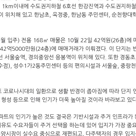
반경 1km이내에 수도권지하철 6호선 한강진역과 수도권지하
 위치해 있고 한남초, 옥정중, 한남동 주민센터, 순천향대
월 입주) 전용 168㎡ 매물은 10월 22일 42억원(26층)에
한 42억5000만원(24층)에 매매거래가 이뤄졌다. 이 단지는 
 서울숲역, 경의중앙선 응봉역이 위치해 있다. 또한 경동초
성수점), 성수1가2동주민센터 등의 편의시설과 서울숲, 중랑천
 코로나시대의 일환으로 생활 반경이 좁아짐에 따라 단지 인
 형성 등으로 인해 인기가 더욱 높아질 것이라 바라보고 있
파트의 인기가 높은 것도 결국은 기반시설과 주거 인프라가
이유도 수요자들이 주거 선택을 하는데 있어 입지가 가장 중
분양시장이 실수요 중심으로 재편되고, 다주택자의 경우 입지