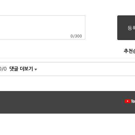
0
/
300
추천
0/0
댓글 더보기