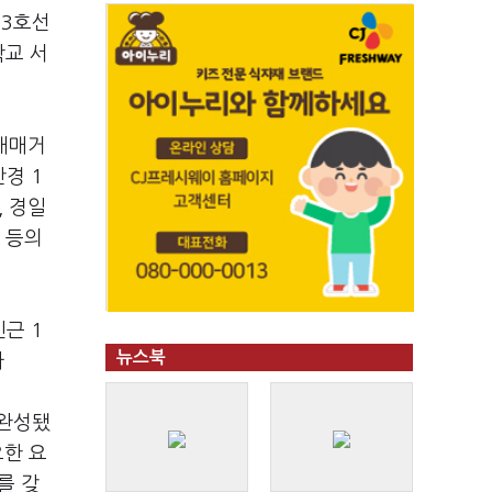
철3호선
학교 서
 매매거
반경 1
, 경일
 등의
근 1
뉴스북
다
 완성됐
요한 요
를 갖