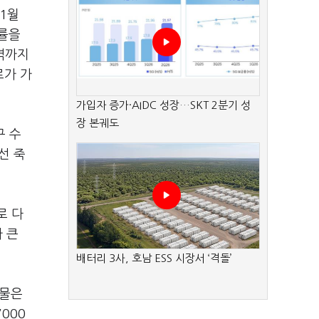
1월
쟁률을
역까지
로가 가
가입자 증가·AIDC 성장…SKT 2분기 성
장 본궤도
구 수
선 죽
로 다
 큰
배터리 3사, 호남 ESS 시장서 ‘격돌’
매물은
000