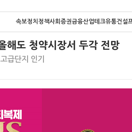
속보
정치
정책
사회
증권
금융
산업
테크
유통
건설
 올해도 청약시장서 두각 전망
 고급단지 인기