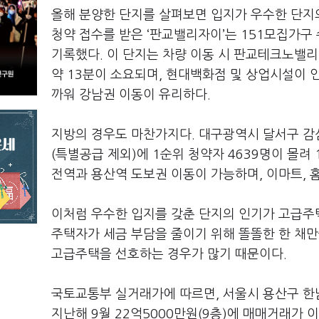
올해 분양한 단지를 살펴보면 입지가 우수한 단지
청약 접수를 받은 ‘판교밸리자이’는 151모집가구 수
기록했다. 이 단지는 차량 이동 시 판교테크노밸리
약 13분이 소요되며, 현대백화점 및 상업시설이
까워 강남권 이동이 유리하다.
지방의 경우도 마찬가지다. 대구광역시 달서구 감삼
(특별공급 제외)에 1순위 청약자 4639명이 몰려 
전역과 용산역 도보권 이동이 가능하며, 이마트, 
이처럼 우수한 입지를 갖춘 단지의 인기가 고급주
주택자가 세금 부담을 줄이기 위해 똘똘한 한 채만
고급주택을 선호하는 경우가 많기 때문이다.
국토교통부 실거래가에 따르면, 서울시 용산구 한남동
지난해 9월 22억5000만원(9층)에 매매거래가 이