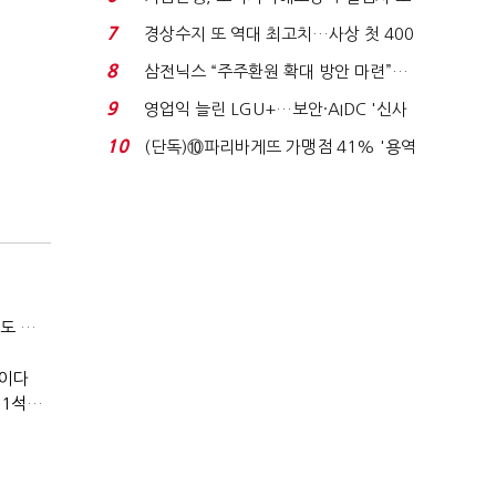
이스피싱 공시 ...
7
경상수지 또 역대 최고치…사상 첫 400
억달러에 '3% 성...
8
삼전닉스 “주주환원 확대 방안 마련”…
로이터에 성명...
9
영업익 늘린 LGU+…보안·AIDC '신사
업 드라이브'...
10
(단독)⑩파리바게뜨 가맹점 41% '용역
제빵기사 없어'…고...
[IB토마토](데스크칼럼)'그깟 중국산'의 역습…전기차 시장도 내줄 셈인가
멸이다
[IB토마토]나인테크, 35억 지키고 우군까지…관계사 활용 '1석2조'