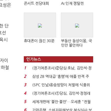
콘서트 전당대회
AI 인재 쟁탈전
중요성은
한 단
호선
교육시
휴대폰이 끊긴 30분
부동산 동상이몽, 국
민만 불안하다
인기뉴스
도자이
지하철
1
(정기여론조사)②당심·호남, 김민석-정
청래 '초접전'...
2
삼성 Z8 역대급 ‘흥행’에 애플 반격 주
목…9월 ‘폴...
3
(SPC 민낯)④솜방망이 처벌에 식품위
생법 위반 반복...
4
(정기여론조사)①당심, 김민석·정청래
'초접전'…대통령 ...
5
세제개편에 ‘불안·불만’…오세훈 "전월
세 구하기 더 ...
6
기업은행, 소비자피해보상 부실심사·보