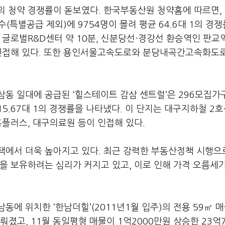
의 청약 경쟁률이 돋보였다. 한국부동산원 청약홈에 따르면, 
(특별공급 제외)에 9754명이 몰려 평균 64.6대 1의 경
 글로벌R&D센터 약 10분, 신분당선·경강선 환승역인 판교
 인접해 있다. 또한 용인서울고속도로와 분당내곡간고속화도
동 일대에 공급된 ‘힐스테이트 감삼 센트럴’은 296모집가
15.67대 1의 경쟁률을 나타냈다. 이 단지는 대구지하철 2호
홈플러스, 대구의료원 등이 인접해 있다.
택에서 더욱 높아지고 있다. 최근 강력한 부동산정책 시행으
을 보유하려는 심리가 커지고 있고, 이로 인해 가격 오름세가
에 위치한 ‘한남더힐’(2011년1월 입주)의 전용 59㎡ 
뤄졌고, 11월 동일평형 매물이 1억2000만원 상승한 23억7