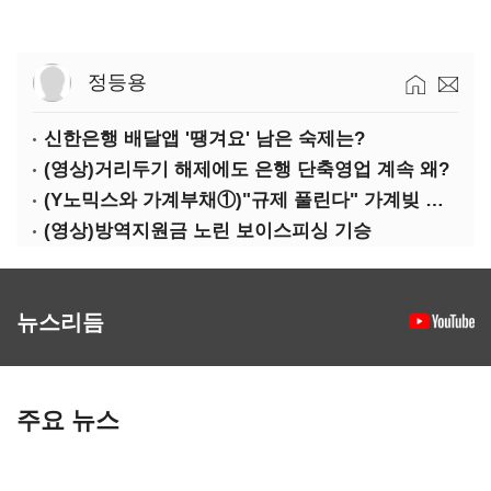
정등용
신한은행 배달앱 '땡겨요' 남은 숙제는?
(영상)거리두기 해제에도 은행 단축영업 계속 왜?
(Y노믹스와 가계부채①)"규제 풀린다" 가계빚 다시 꿈틀
(영상)방역지원금 노린 보이스피싱 기승
뉴스리듬
주요 뉴스