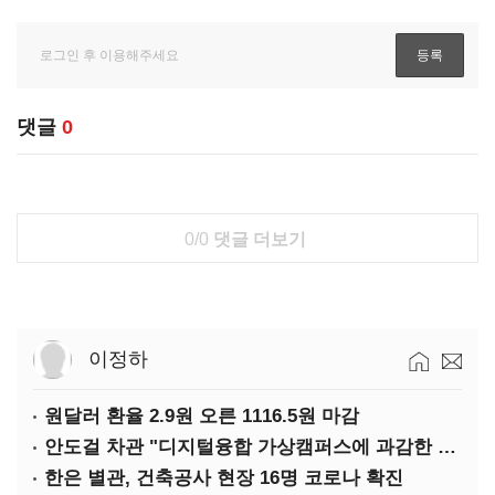
댓글
0
0/0
댓글 더보기
이정하
원달러 환율 2.9원 오른 1116.5원 마감
안도걸 차관 "디지털융합 가상캠퍼스에 과감한 인센티브 부여"
한은 별관, 건축공사 현장 16명 코로나 확진