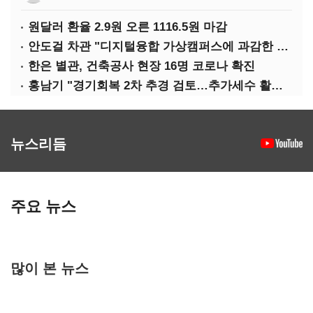
원달러 환율 2.9원 오른 1116.5원 마감
안도걸 차관 "디지털융합 가상캠퍼스에 과감한 인센티브 부여"
한은 별관, 건축공사 현장 16명 코로나 확진
홍남기 "경기회복 2차 추경 검토…추가세수 활용할 것"(종합)
뉴스리듬
주요 뉴스
많이 본 뉴스