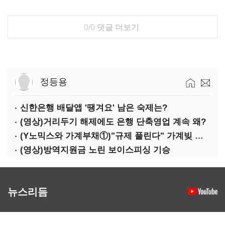
0/0
댓글 더보기
정등용
신한은행 배달앱 '땡겨요' 남은 숙제는?
(영상)거리두기 해제에도 은행 단축영업 계속 왜?
(Y노믹스와 가계부채①)"규제 풀린다" 가계빚 다시 꿈틀
(영상)방역지원금 노린 보이스피싱 기승
뉴스리듬