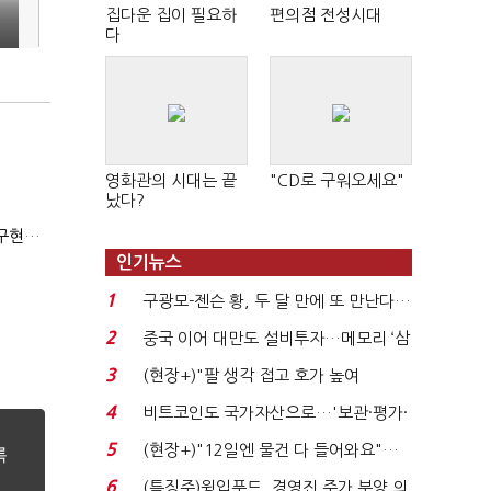
집다운 집이 필요하
편의점 전성시대
다
영화관의 시대는 끝
"CD로 구워오세요"
났다?
(신년사)이낙연 "'회복'과 '출발'의 새해…'전진'과 '통합' 구현할 것"
인기뉴스
1
구광모-젠슨 황, 두 달 만에 또 만난다…
로봇·AI 등 논...
2
중국 이어 대만도 설비투자…메모리 ‘삼
국전쟁’
3
(현장+)"팔 생각 접고 호가 높여
요"…'덜 똘똘한 한 채' 20...
4
비트코인도 국가자산으로…'보관·평가·
처분' 기준은 ...
5
(현장+)"12일엔 물건 다 들어와요"…
빈 매대 채우며 문 연 ...
6
(특징주)윙입푸드, 경영진 주가 부양 의