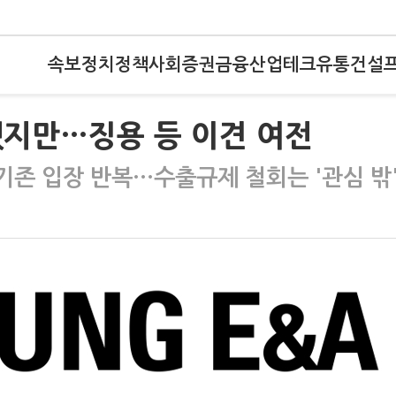
속보
정치
정책
사회
증권
금융
산업
테크
유통
건설
했지만…징용 등 이견 여전
기존 입장 반복…수출규제 철회는 '관심 밖