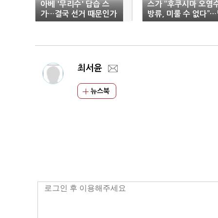
아베 '무리수' 답습 스
스가 “후쿠시마 오염
가…결국 선거 때문인가
방류, 미룰 수 없다”
짜 '아직'
최서윤
뉴스북