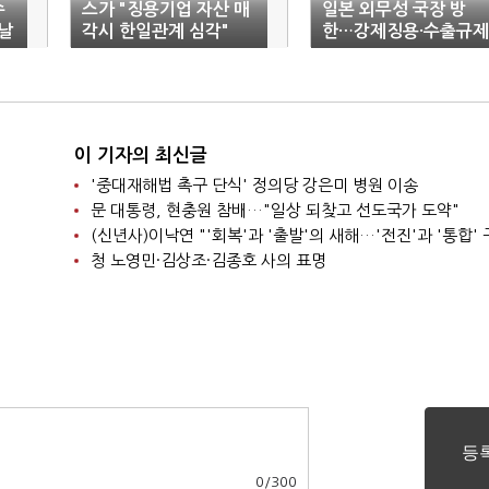
수
스가 "징용기업 자산 매
일본 외무성 국장 방
…날
각시 한일관계 심각"
한…강제징용·수출규제
등 현안 논의
이 기자의 최신글
'중대재해법 촉구 단식' 정의당 강은미 병원 이송
문 대통령, 현충원 참배…"일상 되찾고 선도국가 도약"
청 노영민·김상조·김종호 사의 표명
0
/
300