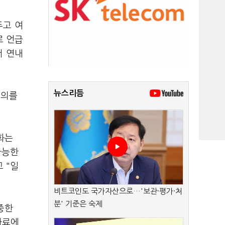
두고 여
로 언급
서 연내
뉴스리듬
협의를
화는
가능한
 "일
비트코인도 국가자산으로…'보관·평가·처
분' 기준은 숙제
중한
자료에