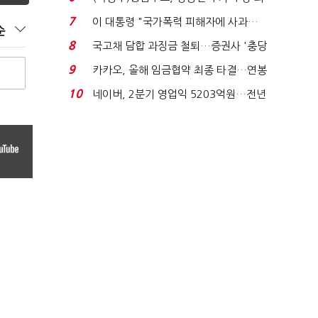
지에 상한가...
7
이 대통령 "국가폭력 피해자에 사과…
순
적극적 조사로 진...
8
국고채 담합 과징금 철퇴…증권사 '충당
금 폭탄' 우려...
9
카카오, 올해 임금협약 최종 타결…연봉
6.3% 인상·격려...
10
네이버, 2분기 영업익 5203억원…전년
비 0.2% 감소...