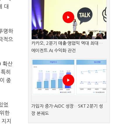
에 대
.
불투명하
적극적으
카카오, 2분기 매출·영업익 역대 최대…
에이전트 AI 수익화 관건
9 확산
 특히
이 중
있었
가입자 증가·AIDC 성장…SKT 2분기 성
 위한
장 본궤도
 지지