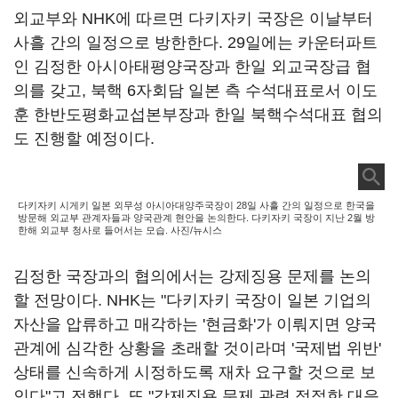
외교부와 NHK에 따르면 다키자키 국장은 이날부터
사흘 간의 일정으로 방한한다. 29일에는 카운터파트
인 김정한 아시아태평양국장과 한일 외교국장급 협
의를 갖고, 북핵 6자회담 일본 측 수석대표로서 이도
훈 한반도평화교섭본부장과 한일 북핵수석대표 협의
도 진행할 예정이다.
다키자키 시게키 일본 외무성 아시아대양주국장이 28일 사흘 간의 일정으로 한국을
방문해 외교부 관계자들과 양국관계 현안을 논의한다. 다키자키 국장이 지난 2월 방
한해 외교부 청사로 들어서는 모습. 사진/뉴시스
김정한 국장과의 협의에서는 강제징용 문제를 논의
할 전망이다. NHK는 "다키자키 국장이 일본 기업의
자산을 압류하고 매각하는 '현금화'가 이뤄지면 양국
관계에 심각한 상황을 초래할 것이라며 '국제법 위반'
상태를 신속하게 시정하도록 재차 요구할 것으로 보
인다"고 전했다. 또 "강제징용 문제 관련 적절한 대응