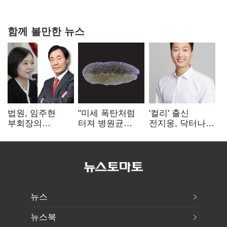
함께 볼만한 뉴스
법원, 임주현
"미세 폭탄처럼
'컬리' 출신
부회장의
터져 병원균
전지웅, 닥터나우
한미사이언스
박멸"
CMO 선임
주식 가압류 결정
뉴스
뉴스북