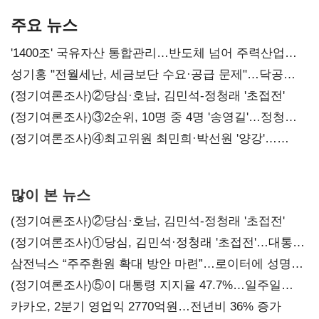
본궤도
차별화가 관건
주요 뉴스
'1400조' 국유자산 통합관리…반도체 넘어 주력산업
구조혁신
성기홍 "전월세난, 세금보단 수요·공급 문제"…닥공
시사
(정기여론조사)②당심·호남, 김민석-정청래 '초접전'
(정기여론조사)③2순위, 10명 중 4명 '송영길'…정청래
'한 자릿수'
(정기여론조사)④최고위원 최민희·박선원 '양강'…
서미화·이성윤·임미애 뒤이어
많이 본 뉴스
(정기여론조사)②당심·호남, 김민석-정청래 '초접전'
(정기여론조사)①당심, 김민석·정청래 '초접전'…대통령
지지도 '50% 아래로'(종합)
삼전닉스 “주주환원 확대 방안 마련”…로이터에 성명
보내
(정기여론조사)⑤이 대통령 지지율 47.7%…일주일
만에 다시 40%대
카카오, 2분기 영업익 2770억원…전년비 36% 증가