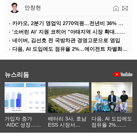
안창현
카카오, 2분기 영업익 2770억원…전년비 36% 증가
'소버린 AI' 지원 코히어 "아태지역 시장 확대…한국·일본 법인 설립"
네이버, 김선호 전 국방차관 경영고문으로 영입
다음, AI 도입에도 점유율 2%…에이전트 차별화가 관건
뉴스리듬
가입자 증가
배터리 3사, 호남
다음, AI 도입에도
·AIDC 성장…
ESS 시장서
점유율 2%…
SKT 2분기 성장
‘격돌’
에이전트