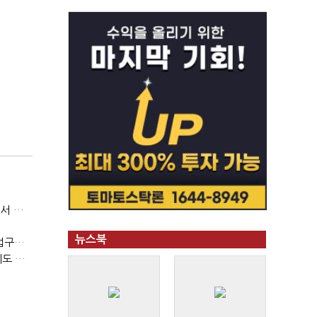
진술 뒤집은 김현태·이진우, 박안수는 "국가에 헌신"…법정서 드러난 군 수뇌부의 민낯
뉴스북
(단독)'혁노맹' 사건, 36년 만에 재심 '무죄'…’'36시간 불법구금·자백강요' 인정
(단독)채용비리 신고자 징계·파면한 신한대…권익위 제동에도 갈등 계속