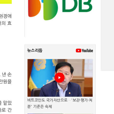
 권경애
서의 효
뉴스리듬
 낸 손
0만원을
비트코인도 국가자산으로…'보관·평가·처
을 맡았
분' 기준은 숙제
하로 간