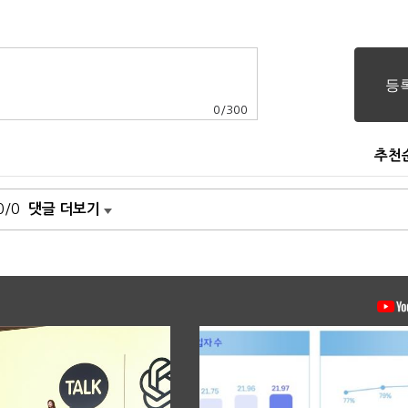
0
/
300
추천
0/0
댓글 더보기