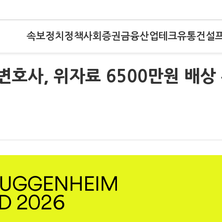
속보
정치
정책
사회
증권
금융
산업
테크
유통
건설
변호사, 위자료 6500만원 배상