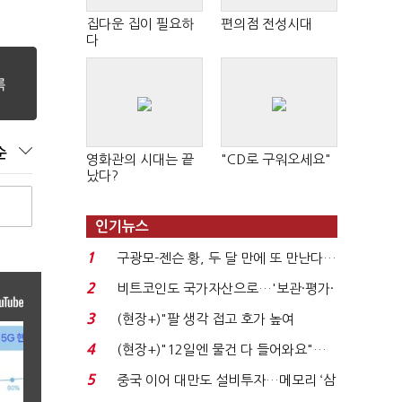
집다운 집이 필요하
편의점 전성시대
다
순
영화관의 시대는 끝
"CD로 구워오세요"
났다?
인기뉴스
1
구광모-젠슨 황, 두 달 만에 또 만난다…
로봇·AI 등 논...
2
비트코인도 국가자산으로…'보관·평가·
처분' 기준은 ...
3
(현장+)"팔 생각 접고 호가 높여
요"…'덜 똘똘한 한 채' 20...
4
(현장+)"12일엔 물건 다 들어와요"…
빈 매대 채우며 문 연 ...
5
중국 이어 대만도 설비투자…메모리 ‘삼