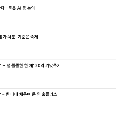
난다…로봇·AI 등 논의
가·처분' 기준은 숙제
"…'덜 똘똘한 한 채' 20억 키맞추기
요"…빈 매대 채우며 문 연 홈플러스