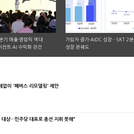
2분기 매출·영업익 역대
가입자 증가·AIDC 성장…SKT 2
전트 AI 수익화 관건
성장 본궤도
데없이 '폐버스 리모델링' 제안
택' 대상…민주당 대표로 총선 지휘 못해"