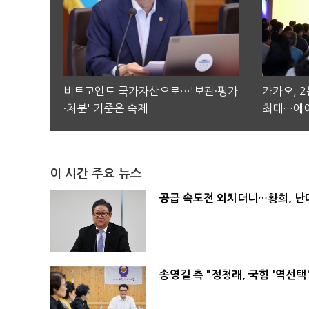
비트코인도 국가자산으로…'보관·평가
카카오, 
·처분' 기준은 숙제
최대…에이
이 시간 주요 뉴스
공급 속도전 외치더니…황희, 난
송영길 측 "정청래, 국힘 '역선