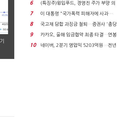
국전쟁’
6
(특징주)윙입푸드, 경영진 주가 부양 의
지에 상한가...
7
이 대통령 "국가폭력 피해자에 사과…
적극적 조사로 진...
8
국고채 담합 과징금 철퇴…증권사 '충당
금 폭탄' 우려...
9
카카오, 올해 임금협약 최종 타결…연봉
분기
6.3% 인상·격려...
10
네이버, 2분기 영업익 5203억원…전년
비 0.2% 감소...