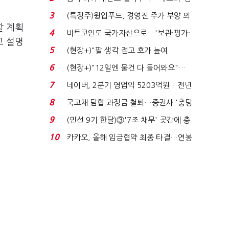
국전쟁’
3
(특징주)윙입푸드, 경영진 주가 부양 의
할 계획
지에 상한가...
4
비트코인도 국가자산으로…'보관·평가·
고 설명
처분' 기준은 ...
5
(현장+)"팔 생각 접고 호가 높여
요"…'덜 똘똘한 한 채' 20...
6
(현장+)"12일엔 물건 다 들어와요"…
빈 매대 채우며 문 연 ...
7
네이버, 2분기 영업익 5203억원…전년
비 0.2% 감소...
8
국고채 담합 과징금 철퇴…증권사 '충당
금 폭탄' 우려...
9
(민선 9기 한달)③'7조 채무' 곳간에 충
격…추미애, 20년...
10
카카오, 올해 임금협약 최종 타결…연봉
6.3% 인상·격려...