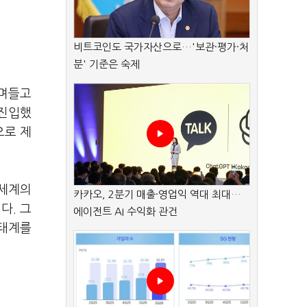
비트코인도 국가자산으로…'보관·평가·처
분' 기준은 숙제
스며들고
 진입했
으로 제
 세계의
카카오, 2분기 매출·영업익 역대 최대…
다. 그
에이전트 AI 수익화 관건
생태계를