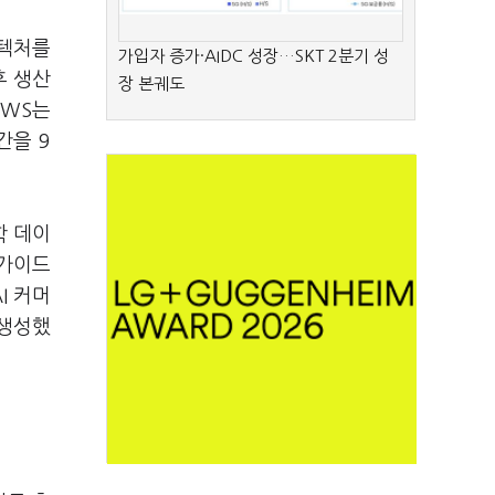
키텍처를
가입자 증가·AIDC 성장…SKT 2분기 성
후 생산
장 본궤도
AWS는
간을 9
학 데이
 가이드
I 커머
 생성했