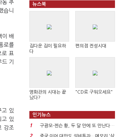
자동 추
뉴스북
성했습니
객이 배
 통로를
집다운 집이 필요하
편의점 전성시대
다
으로 표
우드 기
영화관의 시대는 끝
"CD로 구워오세요"
났다?
꾸고 있
인기뉴스
되고 있
1
구광모-젠슨 황, 두 달 만에 또 만난다…
고 강조
로봇·AI 등 논...
2
중국 이어 대만도 설비투자…메모리 ‘삼