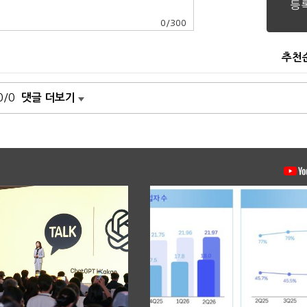
0
/
300
추천
0/0
댓글 더보기