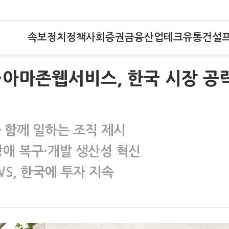
속보
정치
정책
사회
증권
금융
산업
테크
유통
건설
…아마존웹서비스, 한국 시장 공
I와 함께 일하는 조직 제시
장애 복구·개발 생산성 혁신
S, 한국에 투자 지속