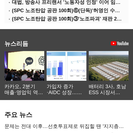
대법, 방송사 프리랜서 '노동자성 인정' 이어 임금차별 '제동'
(SPC 노조탄압 공판 100회)⑥(단독)'허영인 수사기밀 유출' 임원, 출소하자 '억대 연봉' 고문으로
(SPC 노조탄압 공판 100회)③'노조파괴' 재판 2년 만의 증언…파리바게뜨 지회장 "허영인에 엄벌을"
뉴스리듬
카카오, 2분기
가입자 증가
배터리 3사, 호남
매출·영업익 역대
·AIDC 성장…
ESS 시장서
최대…에이전트
SKT 2분기 성장
‘격돌’
AI 수익화 관건
본궤도
주요 뉴스
문제는 전대 이후…선호투표제로 뒤집힐 땐 '지지층