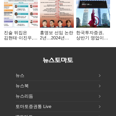
진술 뒤집은
홍명보 선임 논란
한국투자증권,
김현태·이진우,
2년…2024년
상반기 영업이익
박안수는 "국가에
파동부터 소환·
2조1701억 원…
헌신"…법정서
압색까지
전년비 89.1%↑
드러난 군
수뇌부의 민낯
뉴스
뉴스북
뉴스리듬
토마토증권통 Live