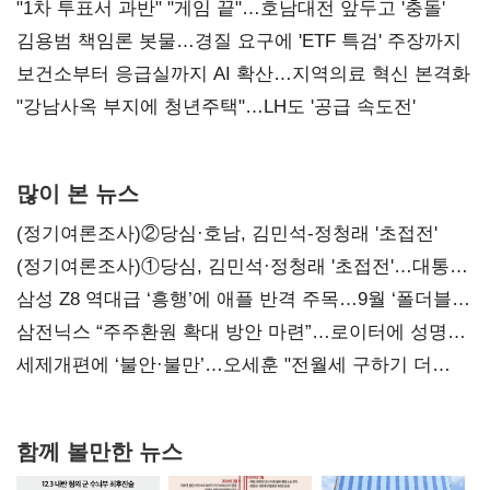
불복'
"1차 투표서 과반" "게임 끝"…호남대전 앞두고 '충돌'
김용범 책임론 봇물…경질 요구에 'ETF 특검' 주장까지
보건소부터 응급실까지 AI 확산…지역의료 혁신 본격화
"강남사옥 부지에 청년주택"…LH도 '공급 속도전'
많이 본 뉴스
(정기여론조사)②당심·호남, 김민석-정청래 '초접전'
(정기여론조사)①당심, 김민석·정청래 '초접전'…대통령
지지도 '50% 아래로'(종합)
삼성 Z8 역대급 ‘흥행’에 애플 반격 주목…9월 ‘폴더블
대전’
삼전닉스 “주주환원 확대 방안 마련”…로이터에 성명
보내
세제개편에 ‘불안·불만’…오세훈 "전월세 구하기 더
힘들어질 것"
함께 볼만한 뉴스