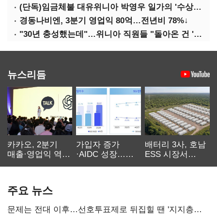
(단독)임금체불 대유위니아 박영우 일가의 '수상한 별장'
경동나비엔, 3분기 영업익 80억…전년비 78%↓
"30년 충성했는데"…위니아 직원들 "돌아온 건 '배신'"
뉴스리듬
카카오, 2분기
가입자 증가
배터리 3사, 호남
매출·영업익 역대
·AIDC 성장…
ESS 시장서
최대…에이전트
SKT 2분기 성장
‘격돌’
AI 수익화 관건
본궤도
주요 뉴스
문제는 전대 이후…선호투표제로 뒤집힐 땐 '지지층