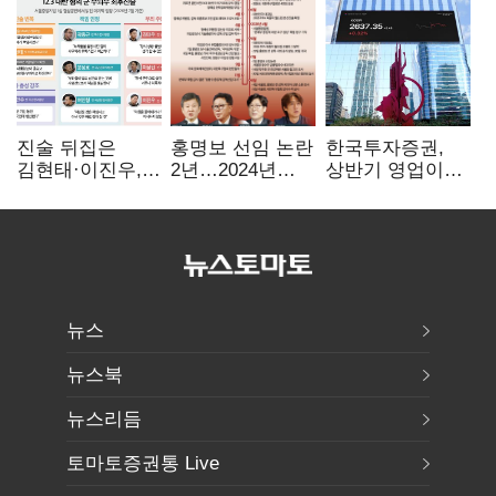
진술 뒤집은
홍명보 선임 논란
한국투자증권,
김현태·이진우,
2년…2024년
상반기 영업이익
박안수는 "국가에
파동부터 소환·
2조1701억 원…
헌신"…법정서
압색까지
전년비 89.1%↑
드러난 군
수뇌부의 민낯
뉴스
뉴스북
뉴스리듬
토마토증권통 Live