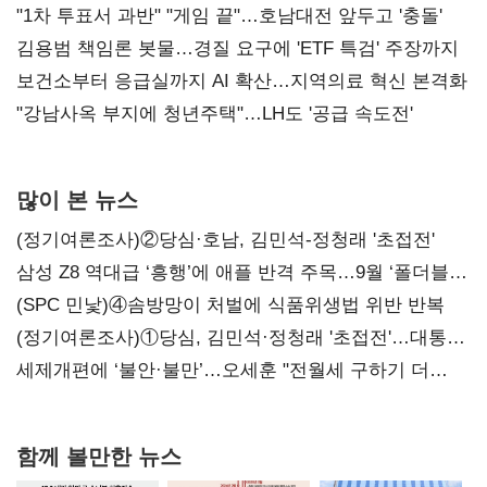
불복'
"1차 투표서 과반" "게임 끝"…호남대전 앞두고 '충돌'
김용범 책임론 봇물…경질 요구에 'ETF 특검' 주장까지
보건소부터 응급실까지 AI 확산…지역의료 혁신 본격화
"강남사옥 부지에 청년주택"…LH도 '공급 속도전'
많이 본 뉴스
(정기여론조사)②당심·호남, 김민석-정청래 '초접전'
삼성 Z8 역대급 ‘흥행’에 애플 반격 주목…9월 ‘폴더블
대전’
(SPC 민낯)④솜방망이 처벌에 식품위생법 위반 반복
(정기여론조사)①당심, 김민석·정청래 '초접전'…대통령
지지도 '50% 아래로'(종합)
세제개편에 ‘불안·불만’…오세훈 "전월세 구하기 더
힘들어질 것"
함께 볼만한 뉴스