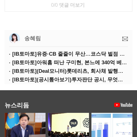
0/0
댓글 더보기
송혜림
[IB토마토]유증·CB 줄줄이 무산…코스닥 벌점 급증에 상폐 압박
[IB토마토]아워홈 떠난 구미현, 본느에 340억 베팅…가족 지배체제 구축
[IB토마토](Deal모니터)롯데리츠, 회사채 발행…빠듯한 유동성 차환으로 대응
[IB토마토](공시톺아보기)투자판단 공시, 무엇이 '중요한 경영사항'일까
뉴스리듬