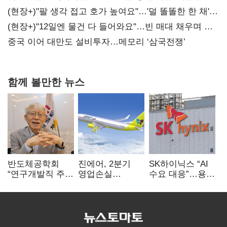
숙제
(현장+)"팔 생각 접고 호가 높여요"…'덜 똘똘한 한 채'
20억 키맞추기
(현장+)"12일엔 물건 다 들어와요"…빈 매대 채우며 문
연 홈플러스
중국 이어 대만도 설비투자…메모리 ‘삼국전쟁’
함께 볼만한 뉴스
반도체공학회
진에어, 2분기
SK하이닉스 “AI
“연구개발직 주
영업손실
수요 대응”…용인
52시간제
731억…유가
·청주 팹에 54조
개선해야”
상승 여파
투자