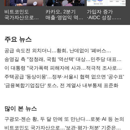
비트코인도
카카오, 2분기
가입자 증가
국가자산으로…'
매출·영업익 역대
·AIDC 성장…
보관·평가·처분'
최대…에이전트
SKT 2분기 성장
기준은 숙제
AI 수익화 관건
본궤도
주요 뉴스
공급 속도전 외치더니…황희, 난데없이 '폐버스
리모델링' 제안
송영길 측 "정청래, 국힘 '역선택' 대상…민주당 대표로
총선 지휘 못해"
이 대통령 "국가폭력 피해자에 사과…적극적 조사로
진실 밝혀야"
주택공급 '동상이몽'…정부·서울시 협력 없으면 '공수표'
'금융복합기업집단' 토스, 전 계열사 내부통제 표준화
많이 본 뉴스
구광모-젠슨 황, 두 달 만에 또 만난다…로봇·AI 등 논의
비트코인도 국가자산으로…'보관·평가·처분' 기준은