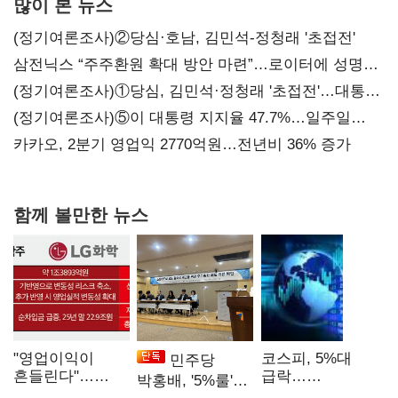
많이 본 뉴스
(정기여론조사)②당심·호남, 김민석-정청래 '초접전'
삼전닉스 “주주환원 확대 방안 마련”…로이터에 성명
보내
(정기여론조사)①당심, 김민석·정청래 '초접전'…대통령
지지도 '50% 아래로'(종합)
(정기여론조사)⑤이 대통령 지지율 47.7%…일주일
만에 다시 40%대
카카오, 2분기 영업익 2770억원…전년비 36% 증가
함께 볼만한 뉴스
"영업이익이
코스피, 5%대
민주당
흔들린다"…
급락…
박홍배, '5%룰'
화학주, IFRS
매도사이드카