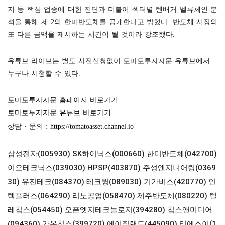
지 등 핵심 업종에 대한 진단과 더불어 섹터별 텐배거 벨류체인 분
석을 통해 제 2의 한미반도체를 공개한다고 밝혔다. 반도체 시장의
또 다른 금맥을 제시하는 시간이 될 것이라 강조했다.
유튜브 라이브는 별도 사전신청없이 토마토투자자문 유튜브에서
누구나 시청할 수 있다
.
토마토투자자문 홈페이지 바로가기
토마토투자자문 유튜브 바로가기
상담
·
문의
:
https://tomatoasset.channel.io
삼성전자(005930)
SK하이닉스(000660)
한미반도체(042700)
이오테크닉스(039030)
HPSP(403870)
주성엔지니어링(0369
30)
유진테크(084370)
테크윙(089030)
기가비스(420770)
인
텍플러스(064290)
리노공업(058470)
제주반도체(080220)
텔
레칩스(054450)
오픈엣지테크놀로지(394280)
칩스앤미디어
(094360)
가온칩스(399720)
에이직랜드(445090)
티에스이(1