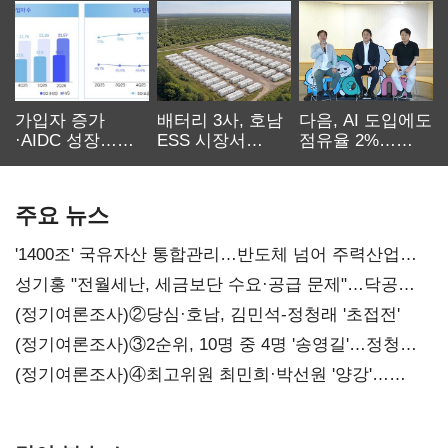
가입자 증가
배터리 3사, 호남
다음, AI 도입에도
·AIDC 성장…
ESS 시장서
점유율 2%…
SKT 2분기 성장
‘격돌’
에이전트
본궤도
차별화가 관건
주요 뉴스
'1400조' 국유자산 통합관리…반도체 넘어 주력산업
구조혁신
성기홍 "전월세난, 세금보단 수요·공급 문제"…닥공
시사
(정기여론조사)②당심·호남, 김민석-정청래 '초접전'
(정기여론조사)③2순위, 10명 중 4명 '송영길'…정청래
'한 자릿수'
(정기여론조사)④최고위원 최민희·박선원 '양강'…
서미화·이성윤·임미애 뒤이어