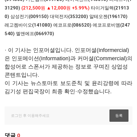
31290)
(212,500원 ▲12,000원 +5.99%)
타이거일렉(21913
0)
삼성전기(009150)
대덕전자(353200)
알테오젠(196170)
레고켐바이오(141080)
에코프로(086520)
에코프로비엠(247
540)
엘앤에프(066970)
· 이 기사는 인포머셜입니다. 인포머셜(Informercial)
은 인포메이션(Information)과 커머셜(Commercial)의
합성어로 스폰서가 제공하는 정보로 꾸며진 상업성
콘텐트입니다.
이 기사는 뉴스토마토 보도준칙 및 윤리강령에 따라
김기성 편집국장이 최종 확인·수정했습니다.
댓글
0