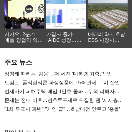
카카오, 2분기
가입자 증가
배터리 3사, 호남
매출·영업익 역대
·AIDC 성장…
ESS 시장서
최대…에이전트
SKT 2분기 성장
‘격돌’
AI 수익화 관건
본궤도
주요 뉴스
정청래 때리는 '김용'…더 세진 '대통령 최측근' 입
트럼프, 폴리실리콘 파생상품에 15% 관세…"미 산업
재건"
전세사기 피해주택 매입 1만호 돌파…누적 피해자
4만278명
문제는 전대 이후…선호투표제로 뒤집힐 땐 '지지층
불복'
"1차 투표서 과반" "게임 끝"…호남대전 앞두고 '충돌'