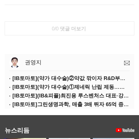
0/0
댓글 더보기
권영지
[IB토마토](약가 대수술)②약값 깎이자 R&D부터 축소…제약업계 비상경영 돌입
[IB토마토](약가 대수술)①제네릭 난립 제동…중소 제약사 수익성 비상
[IB토마토](IB&피플)최진용 루스벤처스 대표·강승순 이사
[IB토마토]그린생명과학, 매출 3배 뛰자 65억 증설…상위 2곳 의존도 82%
뉴스리듬