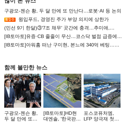
많이 본 뉴스
구광모-젠슨 황, 두 달 만에 또 만난다…로봇·AI 등 논의
윙입푸드, 경영진 주가 부양 의지에 상한가
(민선 9기 한달)③'7조 채무' 곳간에 충격…추미애,
20년만에 '비상재정' 선언 승부수
[IB토마토]유증·CB 줄줄이 무산…코스닥 벌점 급증에
상폐 압박
[IB토마토]아워홈 떠난 구미현, 본느에 340억 베팅…
가족 지배체제 구축
함께 볼만한 뉴스
구광모-젠슨 황,
[IB토마토]HD현
포스코퓨처엠,
두 달 만에 또
대엔솔, '한국판
LFP 양극재 첫
만난다…로봇·AI
IRA' 수혜 부상…
대규모 공급…