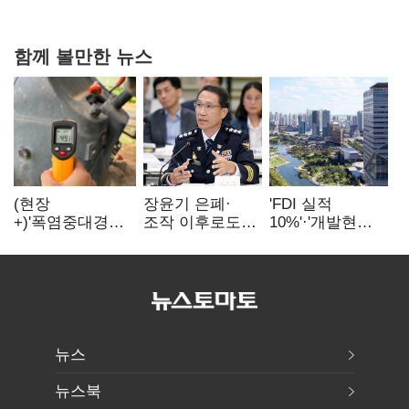
협력
함께 볼만한 뉴스
(현장
장윤기 은폐·
'FDI 실적
+)'폭염중대경보'
조작 이후로도
10%'·'개발현안
에도 농촌
정보유출·
산적'…
이주노동자는
내부비위…경찰
인천경제청장
강행군…'야외작
신뢰는 어디에
구원투수 찾기
업 중지' 권고도
무시
뉴스
뉴스북