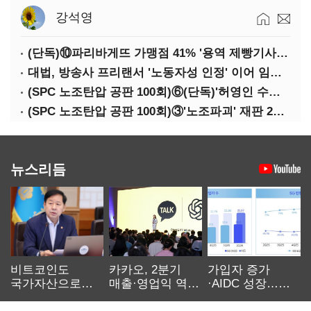
강석영
(단독)⑩파리바게뜨 가맹점 41% '용역 제빵기사 없어'…고용불안 속 브랜드가치도 '흔들'
대법, 방송사 프리랜서 '노동자성 인정' 이어 임금차별 '제동'
(SPC 노조탄압 공판 100회)⑥(단독)'허영인 수사기밀 유출' 임원, 출소하자 '억대 연봉' 고문으로
(SPC 노조탄압 공판 100회)③'노조파괴' 재판 2년 만의 증언…파리바게뜨 지회장 "허영인에 엄벌을"
뉴스리듬
비트코인도
카카오, 2분기
가입자 증가
국가자산으로…'
매출·영업익 역대
·AIDC 성장…
보관·평가·처분'
최대…에이전트
SKT 2분기 성장