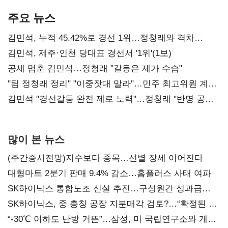
기준은 숙제
AI 수익화 관건
본궤도
주요 뉴스
김민석, 누적 45.42%로 경선 1위…정청래와 격차
0.86%p(2보)
김민석, 제주·인천 당대표 경선서 '1위'(1보)
공세 멈춘 김민석…정청래 "갈등은 제가 수습"
"팀 정청래 정리" "이중잣대 말라"…민주 최고위원 계파
다툼 격화
김민석 "경선갈등 완전 제로 노력"…정청래 "반명 공세
사과부터"
많이 본 뉴스
(주간증시전망)지수보다 종목…선별 장세 이어진다
대형마트 2분기 판매 9.4% 감소…홈플러스 사태 여파
SK하이닉스 통합노조 신설 추진…구성원간 성과급
불만 확산
SK하이닉스, 중 충칭 공장 지분매각 검토?…“확정된 바
없어”
“-30℃ 이하도 난방 거뜬”…삼성, 미 국립연구소와 개발