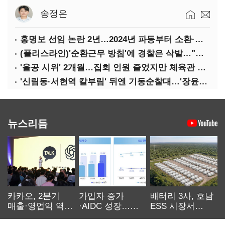
송정은
홍명보 선임 논란 2년…2024년 파동부터 소환·압색까지
(폴리스라인)'순환근무 방침'에 경찰은 삭발…"베테랑·수사력 보강 먼저"
'올공 시위' 2개월…집회 인원 줄었지만 체육관 봉쇄 계속
'신림동·서현역 칼부림' 뒤엔 기동순찰대…'장윤기 은폐·조작' 후엔 내부비리수사대
뉴스리듬
카카오, 2분기
가입자 증가
배터리 3사, 호남
매출·영업익 역대
·AIDC 성장…
ESS 시장서
최대…에이전트
SKT 2분기 성장
‘격돌’