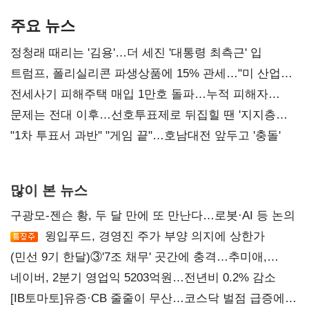
AI 수익화 관건
본궤도
주요 뉴스
정청래 때리는 '김용'…더 세진 '대통령 최측근' 입
트럼프, 폴리실리콘 파생상품에 15% 관세…"미 산업
재건"
전세사기 피해주택 매입 1만호 돌파…누적 피해자
4만278명
문제는 전대 이후…선호투표제로 뒤집힐 땐 '지지층
불복'
"1차 투표서 과반" "게임 끝"…호남대전 앞두고 '충돌'
많이 본 뉴스
구광모-젠슨 황, 두 달 만에 또 만난다…로봇·AI 등 논의
윙입푸드, 경영진 주가 부양 의지에 상한가
(민선 9기 한달)③'7조 채무' 곳간에 충격…추미애,
20년만에 '비상재정' 선언 승부수
네이버, 2분기 영업익 5203억원…전년비 0.2% 감소
[IB토마토]유증·CB 줄줄이 무산…코스닥 벌점 급증에