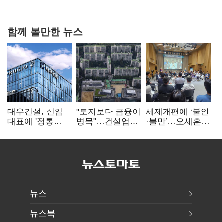
상폐 압박
함께 볼만한 뉴스
대우건설, 신임
"토지보다 금융이
세제개편에 ‘불안
대표에 '정통
병목"…건설업계,
·불만’…오세훈
대우맨' 이강석
PF 자금경색
"전월세 구하기
부사장 내정
해소 목소리
더 힘들어질 것"
뉴스
뉴스북