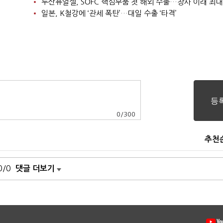
두산퓨얼셀, SOFC 핵심부품 첫 해외 수출…창사 이래 최대
일본, K철강에 ‘관세 폭탄’…대일 수출 ‘타격’
0
/
300
추천
0/0
댓글 더보기