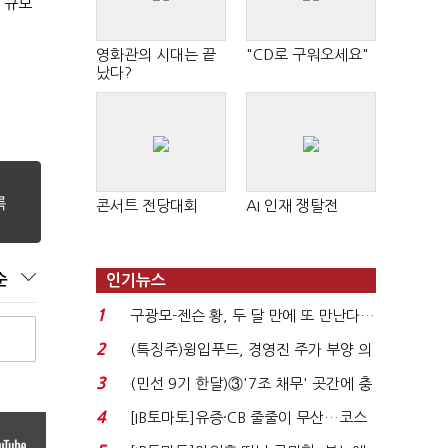
 규모
영화관의 시대는 끝
"CD로 구워오세요"
났다?
콘서트 전당대회
AI 인재 쟁탈전
순
인기뉴스
1
구광모-젠슨 황, 두 달 만에 또 만난다…
로봇·AI 등 논...
2
(특징주)윙입푸드, 경영진 주가 부양 의
지에 상한가...
3
(민선 9기 한달)③'7조 채무' 곳간에 충
격…추미애, 20년...
4
[IB토마토]유증·CB 줄줄이 무산…코스
닥 벌점 급증에 ...