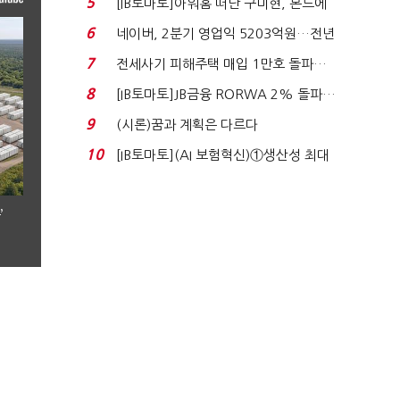
5
[IB토마토]아워홈 떠난 구미현, 본느에
340억 베팅…가...
6
네이버, 2분기 영업익 5203억원…전년
비 0.2% 감소...
7
전세사기 피해주택 매입 1만호 돌파…
누적 피해자 4만2...
8
[IB토마토]JB금융 RORWA 2% 돌파…
실적 견인은 은행 ...
9
(시론)꿈과 계획은 다르다
10
[IB토마토](AI 보험혁신)①생산성 최대
80% 개선…현실...
’