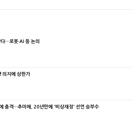
난다…로봇·AI 등 논의
양 의지에 상한가
간에 충격…추미애, 20년만에 '비상재정' 선언 승부수