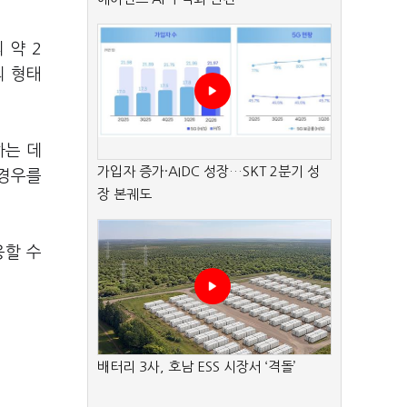
 약 2
의 형태
하는 데
가입자 증가·AIDC 성장…SKT 2분기 성
 경우를
장 본궤도
응할 수
배터리 3사, 호남 ESS 시장서 ‘격돌’