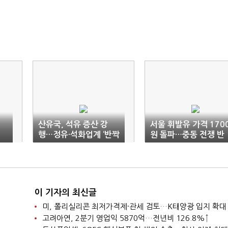
산유국, 석유 증산 강
서울 휘발유 가격 170
행…정유·석화업계 ‘반짝
원 돌파…중동 전쟁 반
호재’
영은 ‘아직’
이 기자의 최신글
미, 폴리실리콘 최저가격제·관세 검토…K태양광 입지 확대
고려아연, 2분기 영업익 5870억…전년비 126.8%↑