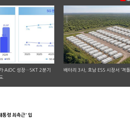
·AIDC 성장…SKT 2분기
배터리 3사, 호남 ESS 시장서 ‘격돌
도
대통령 최측근' 입