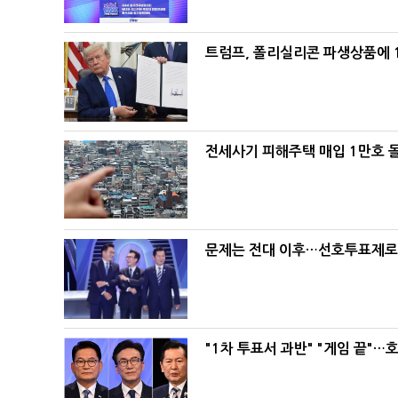
트럼프, 폴리실리콘 파생상품에 1
전세사기 피해주택 매입 1만호 
문제는 전대 이후…선호투표제로 
"1차 투표서 과반" "게임 끝"…