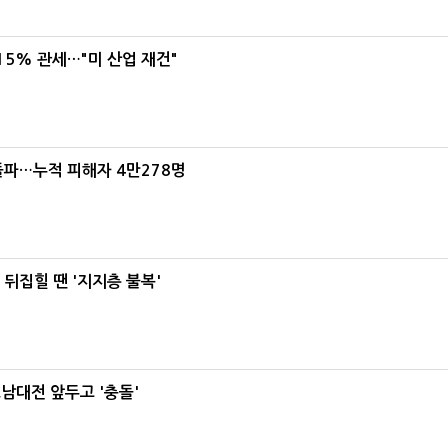
5% 관세…"미 산업 재건"
돌파…누적 피해자 4만278명
뒤집힐 땐 '지지층 불복'
호남대전 앞두고 '충돌'