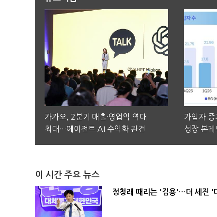
카카오, 2분기 매출·영업익 역대
가입자 증가
최대…에이전트 AI 수익화 관건
성장 본궤
이 시간 주요 뉴스
정청래 때리는 '김용'…더 세진 '