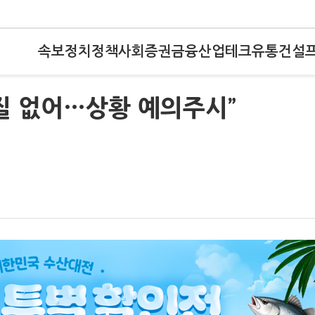
속보
정치
정책
사회
증권
금융
산업
테크
유통
건설
질 없어…상황 예의주시”