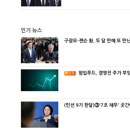
인기 뉴스
구광모-젠슨 황, 두 달 만에 또 만
윙입푸드, 경영진 주가 부
(민선 9기 한달)③'7조 채무' 곳