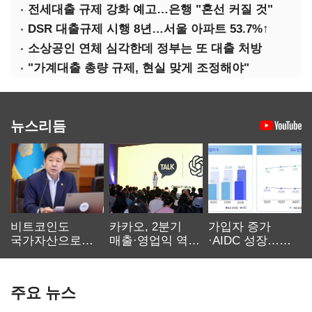
전세대출 규제 강화 예고…은행 "혼선 커질 것"
DSR 대출규제 시행 8년…서울 아파트 53.7%↑
소상공인 연체 심각한데 정부는 또 대출 처방
"가계대출 총량 규제, 현실 맞게 조정해야"
뉴스리듬
비트코인도
카카오, 2분기
가입자 증가
국가자산으로…'
매출·영업익 역대
·AIDC 성장…
보관·평가·처분'
최대…에이전트
SKT 2분기 성장
기준은 숙제
AI 수익화 관건
본궤도
주요 뉴스