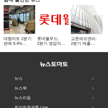
대형마트 2분기
롯데웰푸드,
교촌에프앤비,
판매 9.4%
2분기 영업익
2분기 매출
감소…홈플러스
89%↑…해외
1323억원…
사태 여파
사업이 실적 견인
전년보다 4.9%↑
뉴스
뉴스북
뉴스리듬
토마토증권통 Live