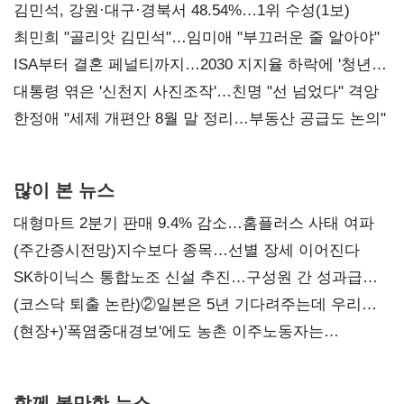
김민석, 강원·대구·경북서 48.54%…1위 수성(1보)
최민희 "골리앗 김민석"…임미애 "부끄러운 줄 알아야"
ISA부터 결혼 페널티까지…2030 지지율 하락에 '청년
챙기기'
대통령 엮은 '신천지 사진조작'…친명 "선 넘었다" 격앙
한정애 "세제 개편안 8월 말 정리…부동산 공급도 논의"
많이 본 뉴스
대형마트 2분기 판매 9.4% 감소…홈플러스 사태 여파
(주간증시전망)지수보다 종목…선별 장세 이어진다
SK하이닉스 통합노조 신설 추진…구성원 간 성과급
불만 확산
(코스닥 퇴출 논란)②일본은 5년 기다려주는데 우리는
당장 퇴출?…시간만으론 부족한 코스닥 구하기
(현장+)'폭염중대경보'에도 농촌 이주노동자는
강행군…'야외작업 중지' 권고도 무시
함께 볼만한 뉴스