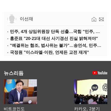
이선재
민주, 4개 상임위원장 단독 선출…국힘 "민주, 협치 무너뜨려"
홍준표 "20·21대 대선 사기경선 진실 밝혀져야"
"예결위는 협조, 법사위는 불가"…송언석, 민주당 압박
국정원 "이스라엘·이란, 언제든 교전 재개"
뉴스리듬
비트코인도
카카오, 2분기