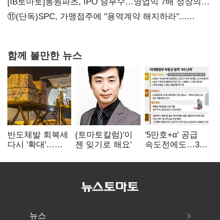
화려한 에어쇼 뒤 땀방울
[IB토마토]동원파츠, IPO 승부수…영업익 7배 성장의
이면은 고객 편중
⑪(단독)SPC, 가맹점주에 "용역계약 해지하라"...
내팽개친 '사회적합의'
함께 볼만한 뉴스
반도체발 회복세
(토마토칼럼)'이
'5만호+α' 공급
다시 '확대'…
젠 잊기로 해요'
속도전에도…3대
제조업 생산
난제 '첩첩산중'
5.8% 반등
뉴스