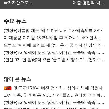
국가자산으로…'
매출·영업익 역대
보관·평가·처분'
최대…에이전트
기준은 숙제
AI 수익화 관건
주요 뉴스
(현장+)여름밤 채운 '맥주 한잔'…전주가맥축제를 가다
이 대통령 지지율 43.3% '취임 후 최저치'…4주 연속
'하락'
트럼프 "이란에 로키로 대응"…추가 공격 대신 경제적
압박 시사
(현장+)8G 압력에 눈앞 '깜깜', 이마엔 구슬땀 '뚝뚝'…
화려한 에어쇼 뒤 땀방울
(민선 9기 한 달)④막 오른 '글로벌 해양수도'…'전재수
리더십' 시험대
많이 본 뉴스
'한국판 IRA'서 빠진 전기차…청와대 벽에 막혔다
LX세미콘, 첫 차량용 MCU 양산 돌입…현대차·기아에
공급
(현장+)8G 압력에 눈앞 '깜깜', 이마엔 구슬땀 '뚝뚝'…