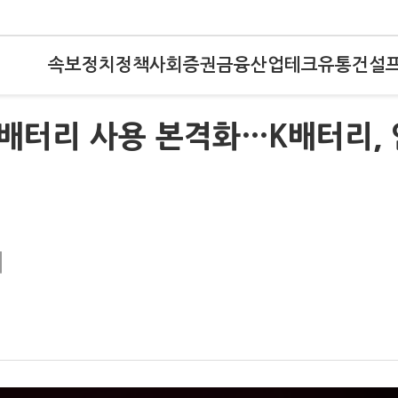
속보
정치
정책
사회
증권
금융
산업
테크
유통
건설
국 배터리 사용 본격화…K배터리, 
리