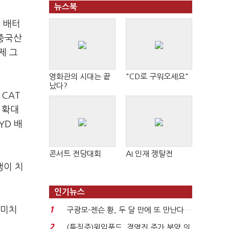
뉴스북
) 배터
 중국산
제 그
영화관의 시대는 끝
"CD로 구워오세요"
났다?
 CAT
 확대
YD 배
콘서트 전당대회
AI 인재 쟁탈전
쟁이 치
인기뉴스
 미치
1
구광모-젠슨 황, 두 달 만에 또 만난다…
로봇·AI 등 논...
2
(특징주)윙입푸드, 경영진 주가 부양 의