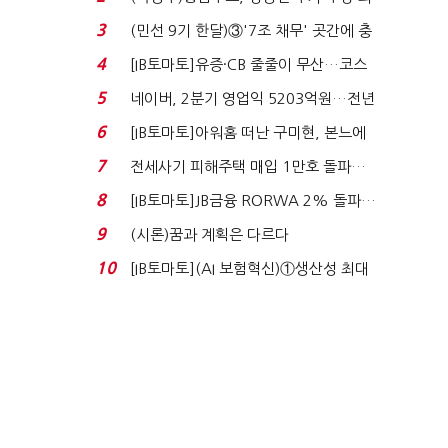
지에 상한가...
3
(민선 9기 한달)③'7조 채무' 곳간에 충
격…추미애, 20년...
4
[IB토마토]유증·CB 줄줄이 무산…코스
닥 벌점 급증에 ...
5
네이버, 2분기 영업익 5203억원…전년
비 0.2% 감소...
6
[IB토마토]아워홈 떠난 구미현, 본느에
340억 베팅…가...
7
전세사기 피해주택 매입 1만호 돌파…
누적 피해자 4만2...
8
[IB토마토]JB금융 RORWA 2% 돌파…
실적 견인은 은행 ...
9
(시론)꿈과 계획은 다르다
10
[IB토마토](AI 보험혁신)①생산성 최대
80% 개선…현실...