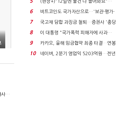
5
(현장+)"12일엔 물건 다 들어와요"…
빈 매대 채우며 문 연 ...
6
비트코인도 국가자산으로…'보관·평가·
처분' 기준은 ...
7
국고채 담합 과징금 철퇴…증권사 '충당
금 폭탄' 우려...
8
이 대통령 "국가폭력 피해자에 사과…
적극적 조사로 진...
9
카카오, 올해 임금협약 최종 타결…연봉
부
6.3% 인상·격려...
10
네이버, 2분기 영업익 5203억원…전년
비 0.2% 감소...
현대지에프홀딩스, 2분기 영업익 15.6%↑…500억 규모 자사주 매입