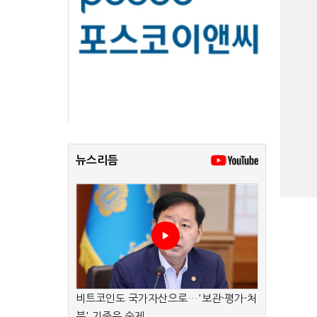
뉴스리듬
비트코인도 국가자산으로…'보관·평가·처
분' 기준은 숙제