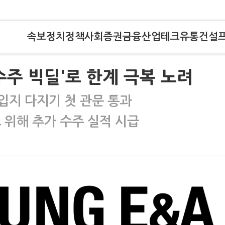
속보
정치
정책
사회
증권
금융
산업
테크
유통
건설
수주 빅딜'로 한계 극복 노려
 입지 다지기 첫 관문 통과
 위해 추가 수주 실적 시급