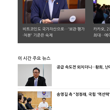
비트코인도 국가자산으로…'보관·평가
카카오, 
·처분' 기준은 숙제
최대…에이
이 시간 주요 뉴스
공급 속도전 외치더니…황희, 난
송영길 측 "정청래, 국힘 '역선