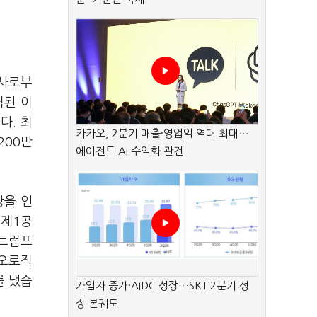
주사로부
립된 이
다. 최
카카오, 2분기 매출·영업익 역대 최대…
200만
에이전트 AI 수익화 관건
장을 인
 제1공
 트럼프
이오로직
를 냈습
가입자 증가·AIDC 성장…SKT 2분기 성
장 본궤도