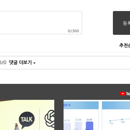
0
/
300
추천
0/0
댓글 더보기