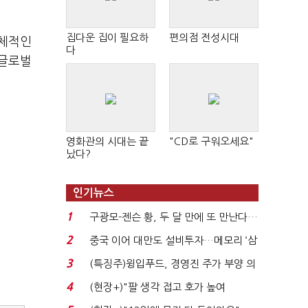
집다운 집이 필요하
편의점 전성시대
구체적인
다
 글로벌
영화관의 시대는 끝
"CD로 구워오세요"
났다?
인기뉴스
1
구광모-젠슨 황, 두 달 만에 또 만난다…
로봇·AI 등 논...
2
중국 이어 대만도 설비투자…메모리 ‘삼
국전쟁’
3
(특징주)윙입푸드, 경영진 주가 부양 의
지에 상한가...
4
(현장+)"팔 생각 접고 호가 높여
요"…'덜 똘똘한 한 채' 20...