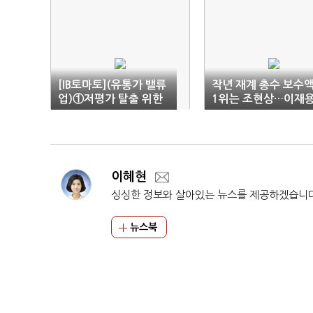
[IB토마토](유통가 밸류
작년 재계 총수 보수
업)①저평가 탈출 위한
1위는 조현상…이재
빅4의 '한판승부'
‘무급’
이혜현
싱싱한 정보와 살아있는 뉴스를 제공하겠습니
뉴스북