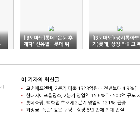
액
[IB토마토]롯데 '은둔 후
[IB토마토](공시톺아보
용
계자' 신유열…롯데 위
기)롯데, 상장 막히고 
기 속 '진짜 리더십' 시
동산도 '난항'…짙어진
험대
자금난
이 기자의 최신글
다!
교촌에프앤비, 2분기 매출 1323억원… 전년보다 4.9%↑
롯데쇼핑, 백화점 호조에 2분기 영업익 121% 급증
과징금 '폭탄' 맞은 쿠팡…상장 5년 만에 최대 손실