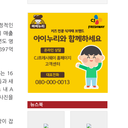
안정적인
의 매출
년도 영
897억
는 16
등과 새
 내 A
청사진을
뉴스북
닥이 잡