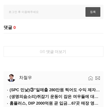
댓글
0
0/0
댓글 더보기
차철우
(SPC 민낯)③"일매출 280만원 찍어도 수익 제자리"…점주 울리는 '상시 할인'
(생명의숨소리)쥐잡기 운동이 잡은 여우들에 대하여
홈플러스, DIP 2000억원 곧 입금…67곳 매장 영업 재개 예정