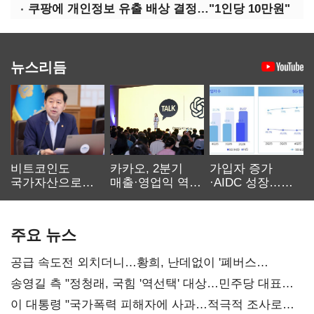
쿠팡에 개인정보 유출 배상 결정…"1인당 10만원"
뉴스리듬
비트코인도
카카오, 2분기
가입자 증가
국가자산으로…'
매출·영업익 역대
·AIDC 성장…
보관·평가·처분'
최대…에이전트
SKT 2분기 성장
기준은 숙제
AI 수익화 관건
본궤도
주요 뉴스
공급 속도전 외치더니…황희, 난데없이 '폐버스
리모델링' 제안
송영길 측 "정청래, 국힘 '역선택' 대상…민주당 대표로
총선 지휘 못해"
이 대통령 "국가폭력 피해자에 사과…적극적 조사로