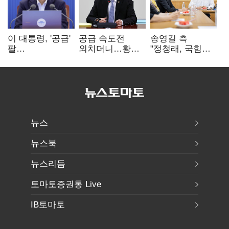
이 대통령, '공급'
공급 속도전
송영길 측
팔
외치더니…황희,
"정청래, 국힘
걷어붙였는데…
난데없이 '폐버스
'역선택' 대상…
여 내부선
리모델링' 제안
민주당 대표로
'부동산
총선 지휘 못해"
망언'(종합)
뉴스
뉴스북
뉴스리듬
토마토증권통 Live
IB토마토