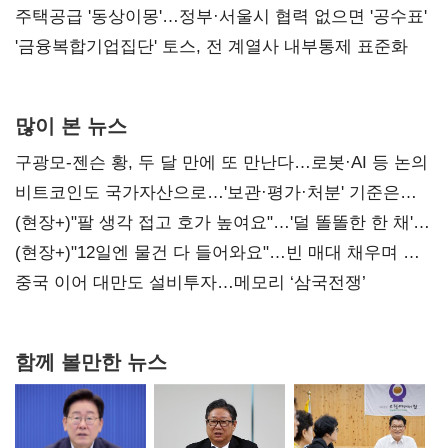
진실 밝혀야"
주택공급 '동상이몽'…정부·서울시 협력 없으면 '공수표'
'금융복합기업집단' 토스, 전 계열사 내부통제 표준화
많이 본 뉴스
구광모-젠슨 황, 두 달 만에 또 만난다…로봇·AI 등 논의
비트코인도 국가자산으로…'보관·평가·처분' 기준은
숙제
(현장+)"팔 생각 접고 호가 높여요"…'덜 똘똘한 한 채'
20억 키맞추기
(현장+)"12일엔 물건 다 들어와요"…빈 매대 채우며 문
연 홈플러스
중국 이어 대만도 설비투자…메모리 ‘삼국전쟁’
함께 볼만한 뉴스