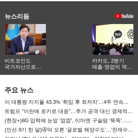
뉴스리듬
비트코인도
카카오, 2분기
국가자산으로…'
매출·영업익 역대
보관·평가·처분'
최대…에이전트
기준은 숙제
AI 수익화 관건
주요 뉴스
이 대통령 지지율 43.3% '취임 후 최저치'…4주 연속
'하락'
트럼프 "이란에 로키로 대응"…추가 공격 대신 경제적
압박 시사
(현장+)8G 압력에 눈앞 '깜깜', 이마엔 구슬땀 '뚝뚝'…
화려한 에어쇼 뒤 땀방울
(민선 9기 한 달)④막 오른 '글로벌 해양수도'…'전재수