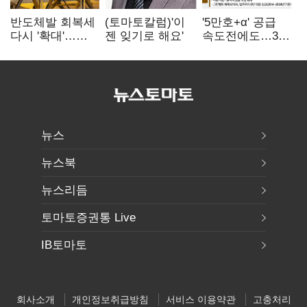
반도체발 회복세
(토마토칼럼)'이
'5만호+α' 공급
다시 '확대'…
젠 잊기로 해요'
속도전에도…3대
제조업 생산
난제 '첩첩산중'
5.8% 반등
뉴스
뉴스북
뉴스리듬
토마토증권통 Live
IB토마토
회사소개
개인정보취급방침
서비스 이용약관
고충처리