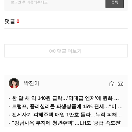
댓글
0
0/0
댓글 더보기
박진아
한 달 새 약 140원 급락…'역대급 엔저'에 원화 변곡점
트럼프, 폴리실리콘 파생상품에 15% 관세…"미 산업 재건"
전세사기 피해주택 매입 1만호 돌파…누적 피해자 4만278명
"강남사옥 부지에 청년주택"…LH도 '공급 속도전'