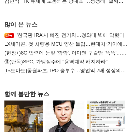
리더십' 시험대
김민석 "TK 유세에 도움되는 당대표"…정청래 "벌써
대표된 양 당직 배분"
많이 본 뉴스
'한국판 IRA'서 빠진 전기차…청와대 벽에 막혔다
LX세미콘, 첫 차량용 MCU 양산 돌입…현대차·기아에
공급
(현장+)8G 압력에 눈앞 '깜깜', 이마엔 구슬땀 '뚝뚝'…
화려한 에어쇼 뒤 땀방울
⑪(단독)SPC, 가맹점주에 "용역계약 해지하라"...
내팽개친 '사회적합의'
[IB토마토]동원파츠, IPO 승부수…영업익 7배 성장의
이면은 고객 편중
함께 볼만한 뉴스