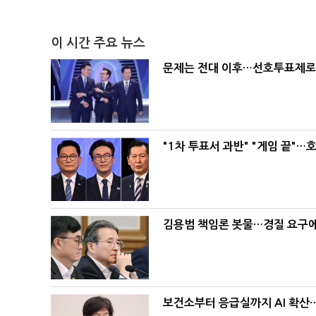
이 시간 주요 뉴스
문제는 전대 이후…선호투표제로 
"1차 투표서 과반" "게임 끝"…
김용범 책임론 봇물…경질 요구에 
보건소부터 응급실까지 AI 확산