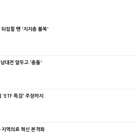
뒤집힐 땐 '지지층 불복'
호남대전 앞두고 '충돌'
'ETF 특검' 주장까지
…지역의료 혁신 본격화