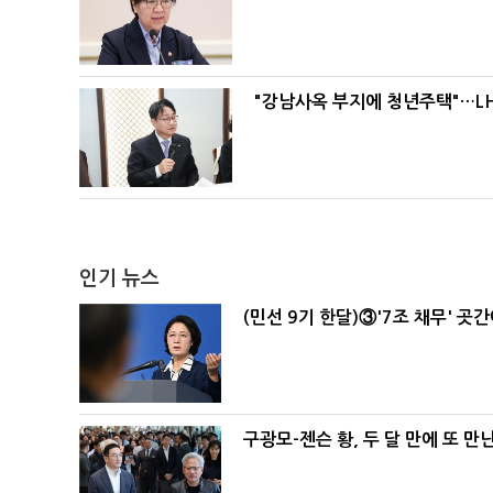
"강남사옥 부지에 청년주택"…LH
인기 뉴스
(민선 9기 한달)③'7조 채무' 곳
구광모-젠슨 황, 두 달 만에 또 만