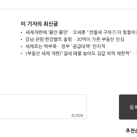
이 기자의 최신글
세제개편에 ‘불안·불만’…오세훈 "전월세 구하기 더 힘들어
강남 관망·한강벨트 술렁…30억이 가른 부동산 민심
세제로는 역부족…정부 '공급대책' 만지작
0
/
300
추천