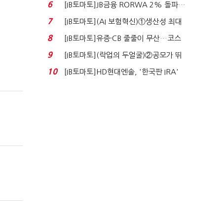
6
[IB토마토]JB금융 RORWA 2% 돌파…
실적 견인은 은행 ...
7
[IB토마토](AI 보험혁신)①생산성 최대
80% 개선…현실...
8
[IB토마토]유증·CB 줄줄이 무산…코스
닥 벌점 급증에 ...
9
[IB토마토](락업의 두얼굴)②공모가 뛰
자 첫날 매도…FI ...
10
[IB토마토]HD현대엔솔, '한국판 IRA'
수혜 부상…세액공...