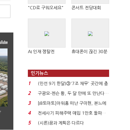
"CD로 구워오세요"
콘서트 전당대회
AI 인재 쟁탈전
휴대폰이 끊긴 30분
인기뉴스
1
(민선 9기 한달)③'7조 채무' 곳간에 충
격…추미애, 20년...
2
구광모-젠슨 황, 두 달 만에 또 만난다…
로봇·AI 등 논...
3
[IB토마토]아워홈 떠난 구미현, 본느에
340억 베팅…가...
’
4
전세사기 피해주택 매입 1만호 돌파…
누적 피해자 4만2...
5
(시론)꿈과 계획은 다르다