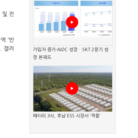
 및 전
역 ‘반
. 갤러
가입자 증가·AIDC 성장…SKT 2분기 성
장 본궤도
배터리 3사, 호남 ESS 시장서 ‘격돌’