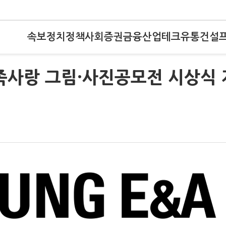
속보
정치
정책
사회
증권
금융
산업
테크
유통
건설
족사랑 그림·사진공모전 시상식 