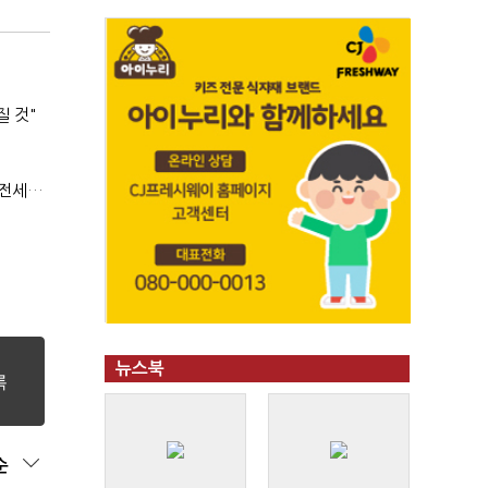
질 것"
(부동산 세제 개편)"절세 매물 늘어도 집값 하락 제한적"…전세난·양극화 심화 우려
뉴스북
순