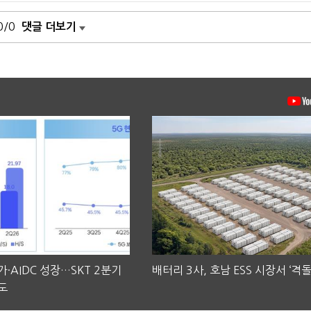
0/0
댓글 더보기
·AIDC 성장…SKT 2분기
배터리 3사, 호남 ESS 시장서 ‘격돌
도