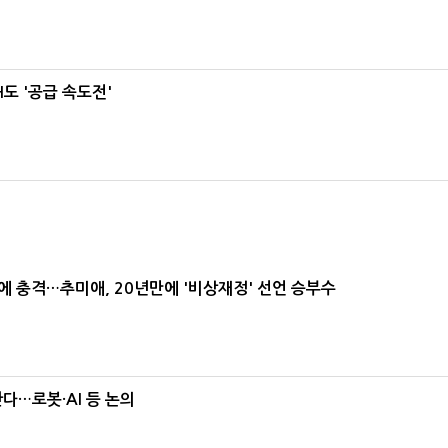
도 '공급 속도전'
간에 충격…추미애, 20년만에 '비상재정' 선언 승부수
난다…로봇·AI 등 논의