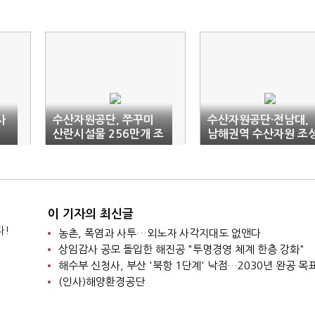
사
수산자원공단, 쭈꾸미
수산자원공단·전남대,
명
산란시설물 256만개 조
남해권역 수산자원 조
성
'맞손'
이 기자의 최신글
다!
농촌, 폭염과 사투…외노자 사각지대도 없앤다
상임감사 공모 돌입한 해진공 "투명경영 체계 한층 강화"
해수부 신청사, 부산 '북항 1단계' 낙점…2030년 완공 목
(인사)해양환경공단