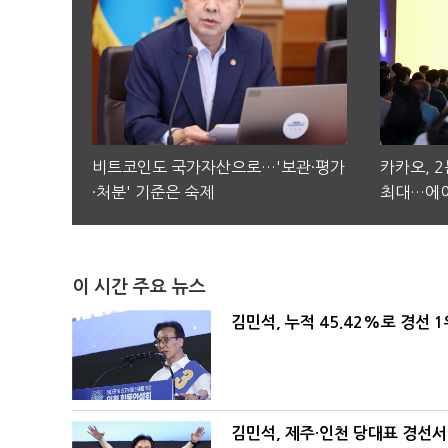
비트코인도 국가자산으로…'보관·평가
카카오, 
·처분' 기준은 숙제
최대…에이
이 시간 주요 뉴스
김민석, 누적 45.42%로 경선 
김민석, 제주·인천 당대표 경선서 '