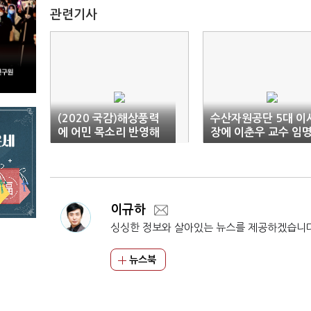
관련기사
(2020 국감)해상풍력
수산자원공단 5대 이
에 어민 목소리 반영해
장에 이춘우 교수 임
야…임준택 "어업인 외
면한 개발"
이규하
싱싱한 정보와 살아있는 뉴스를 제공하겠습니
뉴스북