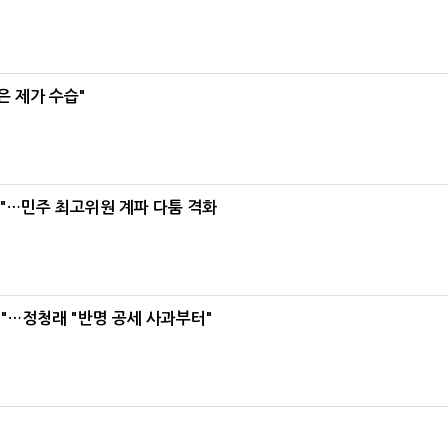
은 제가 수습"
라"…민주 최고위원 계파 다툼 격화
"…정청래 "반명 공세 사과부터"