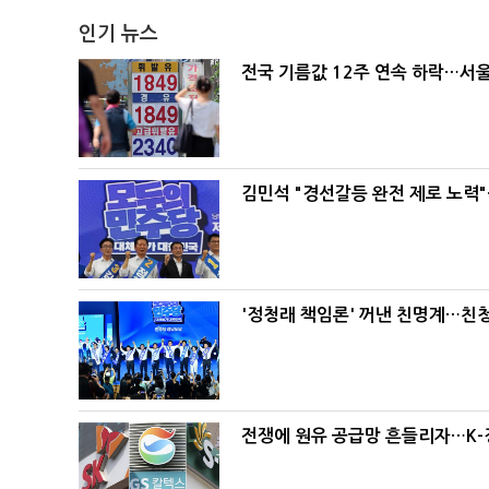
인기 뉴스
전국 기름값 12주 연속 하락…서울
김민석 "경선갈등 완전 제로 노력"
'정청래 책임론' 꺼낸 친명계…친
전쟁에 원유 공급망 흔들리자…K-