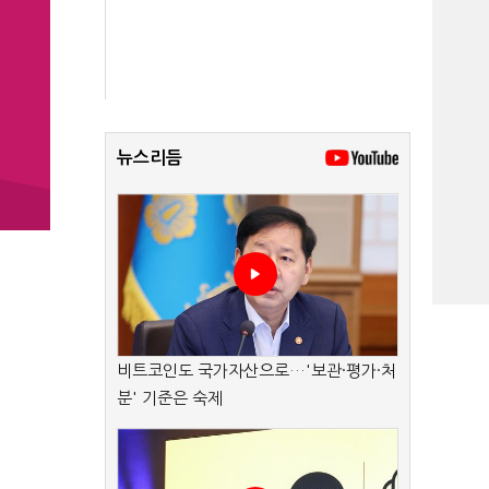
뉴스리듬
비트코인도 국가자산으로…'보관·평가·처
분' 기준은 숙제