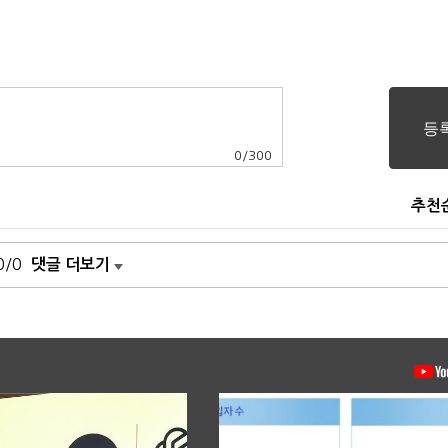
0
/
300
추천
0/0
댓글 더보기