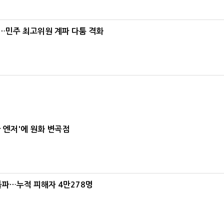
"…민주 최고위원 계파 다툼 격화
급 엔저'에 원화 변곡점
돌파…누적 피해자 4만278명