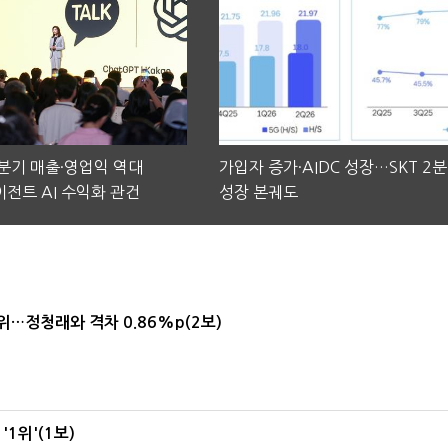
2분기 매출·영업익 역대
가입자 증가·AIDC 성장…SKT 2
전트 AI 수익화 관건
성장 본궤도
1위…정청래와 격차 0.86%p(2보)
1위'(1보)