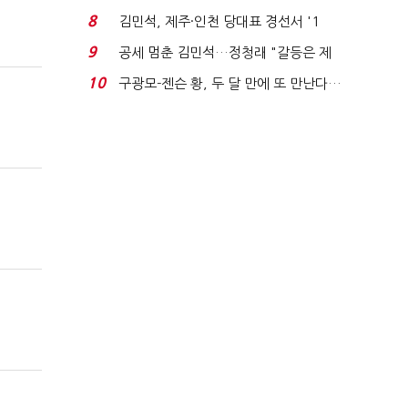
청래와 격차 0.86%p(...
8
김민석, 제주·인천 당대표 경선서 '1
위'(1보)...
9
공세 멈춘 김민석…정청래 "갈등은 제
가 수습"
10
구광모-젠슨 황, 두 달 만에 또 만난다…
로봇·AI 등 논...