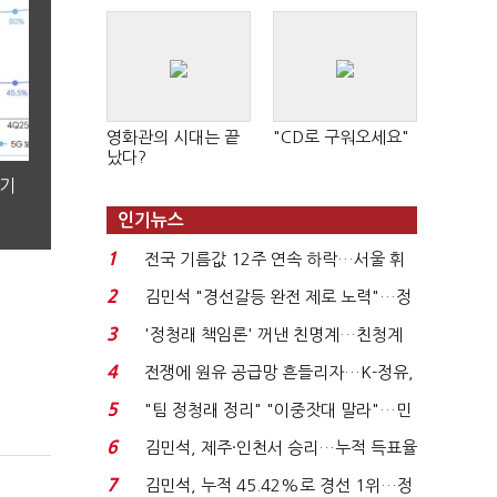
영화관의 시대는 끝
"CD로 구워오세요"
났다?
분기
인기뉴스
1
전국 기름값 12주 연속 하락…서울 휘
발윳값 1909원...
2
김민석 "경선갈등 완전 제로 노력"…정
청래 "반명 공세 사...
3
'정청래 책임론' 꺼낸 친명계…친청계
는 추가투표 때리기...
4
전쟁에 원유 공급망 흔들리자…K-정유,
에너지안보 핵심...
5
"팀 정청래 정리" "이중잣대 말라"…민
주 최고위원 계파 다...
6
김민석, 제주·인천서 승리…누적 득표율
'1위 탈환'(종합)...
7
김민석, 누적 45.42%로 경선 1위…정