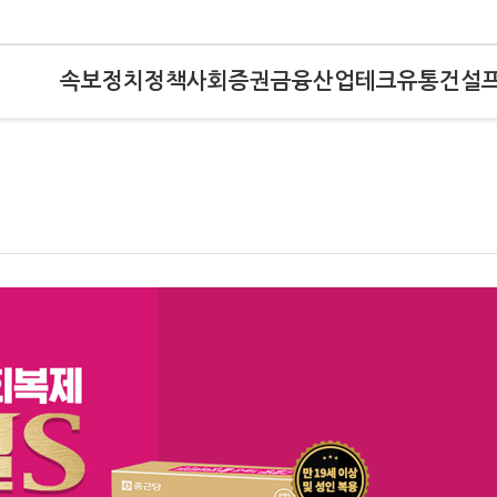
속보
정치
정책
사회
증권
금융
산업
테크
유통
건설