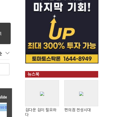
순
뉴스북
집다운 집이 필요하
편의점 전성시대
다