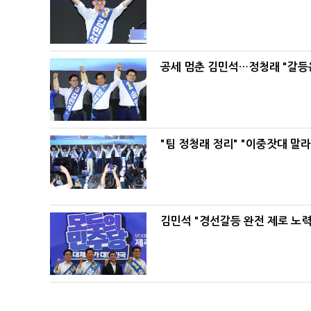
공세 멈춘 김민석…정청래 "갈등
"팀 정청래 정리" "이중잣대 말
김민석 "경선갈등 완전 제로 노력