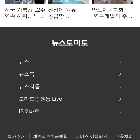
전국 기름값 12주
전쟁에 원유
반도체공학회
연속 하락…서울
공급망
“연구개발직 주
휘발윳값 1909원
흔들리자…K-
52시간제
정유, 에너지안보
개선해야”
핵심으로 재부상
뉴스
뉴스북
뉴스리듬
토마토증권통 Live
IB토마토
회사소개
개인정보취급방침
서비스 이용약관
고충처리