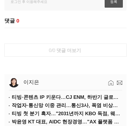
댓글
0
0/0
댓글 더보기
이지은
티빙·콘텐츠 IP 키운다…CJ ENM, 하반기 글로벌 확장 가속
작업자·통신망 이중 관리…통신3사, 폭염 비상대응 돌입
티빙 첫 분기 흑자…"2031년까지 KBO 독점, 웨이브 합병도 속도"
박윤영 KT 대표, AIDC 현장경영…"AX 플랫폼 핵심 인프라로 키운다"