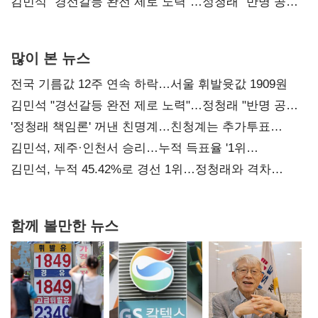
다툼 격화
김민석 "경선갈등 완전 제로 노력"…정청래 "반명 공세
사과부터"
많이 본 뉴스
전국 기름값 12주 연속 하락…서울 휘발윳값 1909원
김민석 "경선갈등 완전 제로 노력"…정청래 "반명 공세
사과부터"
'정청래 책임론' 꺼낸 친명계…친청계는 추가투표
때리기
김민석, 제주·인천서 승리…누적 득표율 '1위
탈환'(종합)
김민석, 누적 45.42%로 경선 1위…정청래와 격차
0.86%p(2보)
함께 볼만한 뉴스