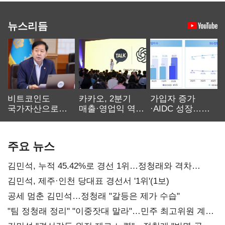
뉴스리듬
비트코인도
카카오, 2분기
가입자 증가
국가자산으로…'
매출·영업익 역대
·AIDC 성장…
보관·평가·처분'
최대…에이전트
SKT 2분기 성장
기준은 숙제
AI 수익화 관건
본궤도
주요 뉴스
김민석, 누적 45.42%로 경선 1위…정청래와 격차
0.86%p(2보)
김민석, 제주·인천 당대표 경선서 '1위'(1보)
공세 멈춘 김민석…정청래 "갈등은 제가 수습"
"팀 정청래 정리" "이중잣대 말라"…민주 최고위원 계파