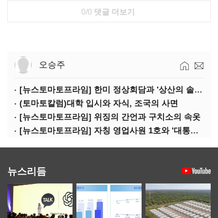
0/0
댓글 더보기
오승주
[뉴스토마토프라임] 한미 정상회담과 '상산의 솔연'
(토마토칼럼)대학 입시와 자식, 조국의 사면
[뉴스토마토프라임] 위징의 간언과 구치소의 속옷
[뉴스토마토프라임] 자칭 영업사원 1호와 '대통령 집무실 사우나'
뉴스리듬