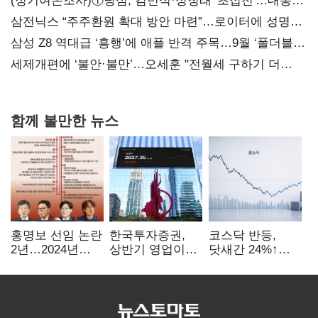
(정기여론조사)①당심, 김민석·정청래 '초접전'…대통령
지지도 '50% 아래로'(종합)
삼전닉스 “주주환원 확대 방안 마련”…로이터에 성명
보내
삼성 Z8 역대급 ‘흥행’에 애플 반격 주목…9월 ‘폴더블
대전’
세제개편에 ‘불안·불만’…오세훈 "전월세 구하기 더
힘들어질 것"
함께 볼만한 뉴스
홍명보 선임 논란
한국투자증권,
코스닥 반등,
2년…2024년
상반기 영업이익
닷새간 24%↑…
파동부터 소환·
2조1701억 원…
1000선 회복은
압색까지
전년비 89.1%↑
언제