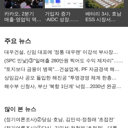
카카오, 2분기
가입자 증가
배터리 3사, 호남
매출·영업익 역대
·AIDC 성장…
ESS 시장서
최대…에이전트
SKT 2분기 성장
‘격돌’
AI 수익화 관건
본궤도
주요 뉴스
대우건설, 신임 대표에 '정통 대우맨' 이강석 부사장
내정
(SPC 민낯)③"일매출 280만원 찍어도 수익 제자리"…
점주 울리는 '상시 할인'
"토지보다 금융이 병목"…건설업계, PF 자금경색 해소
목소리
상임감사 공모 돌입한 해진공 "투명경영 체계 한층
강화"
해수부 신청사, 부산 '북항 1단계' 낙점…2030년 완공
목표
많이 본 뉴스
(정기여론조사)②당심·호남, 김민석-정청래 '초접전'