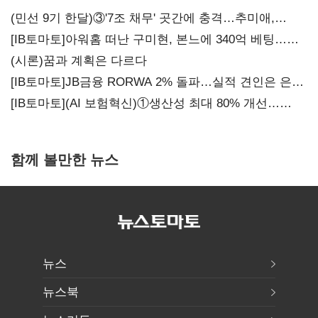
(민선 9기 한달)③'7조 채무' 곳간에 충격…추미애,
20년만에 '비상재정' 선언 승부수
[IB토마토]아워홈 떠난 구미현, 본느에 340억 베팅…
가족 지배체제 구축
(시론)꿈과 계획은 다르다
[IB토마토]JB금융 RORWA 2% 돌파…실적 견인은 은행
아닌 캐피탈
[IB토마토](AI 보험혁신)①생산성 최대 80% 개선…
현실은 '실행 격차'
함께 볼만한 뉴스
뉴스
뉴스북