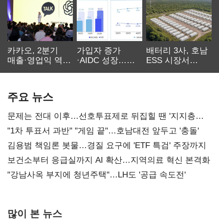
카카오, 2분기
가입자 증가
배터리 3사, 호남
매출·영업익 역대
·AIDC 성장…
ESS 시장서
최대…에이전트
SKT 2분기 성장
‘격돌’
AI 수익화 관건
본궤도
주요 뉴스
문제는 전대 이후…선호투표제로 뒤집힐 땐 '지지층
불복'
"1차 투표서 과반" "게임 끝"…호남대전 앞두고 '충돌'
김용범 책임론 봇물…경질 요구에 'ETF 특검' 주장까지
보건소부터 응급실까지 AI 확산…지역의료 혁신 본격화
"강남사옥 부지에 청년주택"…LH도 '공급 속도전'
많이 본 뉴스