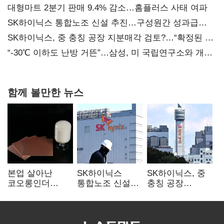
대형마트 2분기 판매 9.4% 감소…홈플러스 사태 여파
SK하이닉스 통합노조 신설 추진…구성원간 성과급
불만 확산
SK하이닉스, 중 충칭 공장 지분매각 검토?…“확정된 바
없어”
“-30℃ 이하도 난방 거뜬”…삼성, 미 국립연구소와 개발
협력
함께 볼만한 뉴스
본업 살아난
SK하이닉스
SK하이닉스, 중
코오롱인더
통합노조 신설
충칭 공장
·HS효성…AI·
추진…구성원간
지분매각
배터리 소재로
성과급 불만 확산
검토?…“확정된
보폭 확대
바 없어”