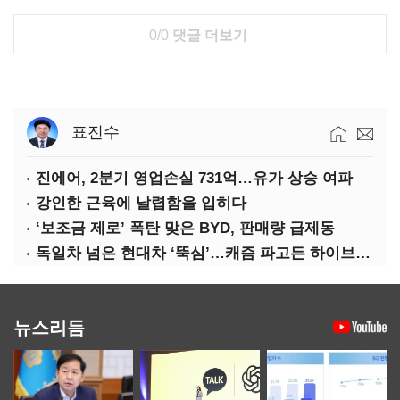
0/0
댓글 더보기
표진수
진에어, 2분기 영업손실 731억…유가 상승 여파
강인한 근육에 날렵함을 입히다
‘보조금 제로’ 폭탄 맞은 BYD, 판매량 급제동
독일차 넘은 현대차 ‘뚝심’…캐즘 파고든 하이브리드 역전극
뉴스리듬