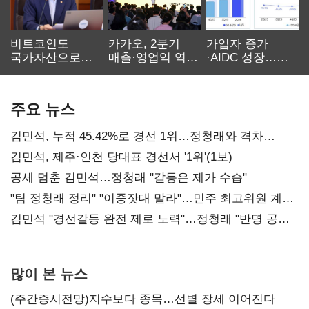
비트코인도
카카오, 2분기
가입자 증가
국가자산으로…'
매출·영업익 역대
·AIDC 성장…
보관·평가·처분'
최대…에이전트
SKT 2분기 성장
기준은 숙제
AI 수익화 관건
본궤도
주요 뉴스
김민석, 누적 45.42%로 경선 1위…정청래와 격차
0.86%p(2보)
김민석, 제주·인천 당대표 경선서 '1위'(1보)
공세 멈춘 김민석…정청래 "갈등은 제가 수습"
"팀 정청래 정리" "이중잣대 말라"…민주 최고위원 계파
다툼 격화
김민석 "경선갈등 완전 제로 노력"…정청래 "반명 공세
사과부터"
많이 본 뉴스
(주간증시전망)지수보다 종목…선별 장세 이어진다