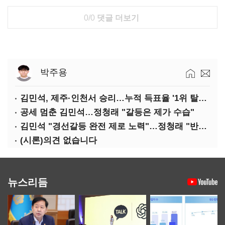
0/0
댓글 더보기
박주용
김민석, 제주·인천서 승리…누적 득표율 '1위 탈환'(종합)
공세 멈춘 김민석…정청래 "갈등은 제가 수습"
김민석 "경선갈등 완전 제로 노력"…정청래 "반명 공세 사과부터"
(시론)의견 없습니다
뉴스리듬