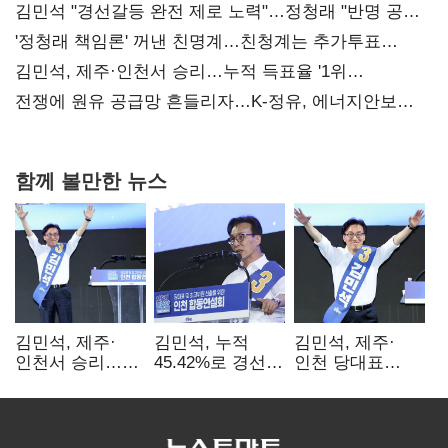
김민석 "경선갈등 완전 제로 노력"…정청래 "반명 공세
사과부터"
'정청래 책임론' 꺼낸 친명계…친청계는 추가투표
때리기
김민석, 제주·인천서 승리…누적 득표율 '1위
탈환'(종합)
전쟁에 원유 공급망 흔들리자…K-정유, 에너지안보
핵심으로 재부상
함께 볼만한 뉴스
김민석, 제주·
김민석, 누적
김민석, 제주·
인천서 승리…
45.42%로 경선
인천 당대표
누적 득표율 '1위
1위…정청래와
경선서 '1위'(1보)
탈환'(종합)
격차
0.86%p(2보)