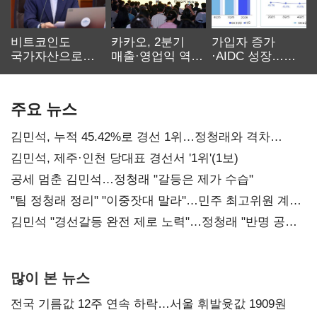
비트코인도
카카오, 2분기
가입자 증가
국가자산으로…'
매출·영업익 역대
·AIDC 성장…
보관·평가·처분'
최대…에이전트
SKT 2분기 성장
기준은 숙제
AI 수익화 관건
본궤도
주요 뉴스
김민석, 누적 45.42%로 경선 1위…정청래와 격차
0.86%p(2보)
김민석, 제주·인천 당대표 경선서 '1위'(1보)
공세 멈춘 김민석…정청래 "갈등은 제가 수습"
"팀 정청래 정리" "이중잣대 말라"…민주 최고위원 계파
다툼 격화
김민석 "경선갈등 완전 제로 노력"…정청래 "반명 공세
사과부터"
많이 본 뉴스
전국 기름값 12주 연속 하락…서울 휘발윳값 1909원