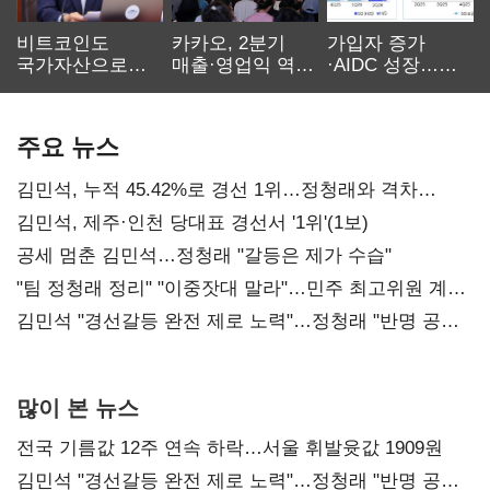
비트코인도
카카오, 2분기
가입자 증가
국가자산으로…'
매출·영업익 역대
·AIDC 성장…
보관·평가·처분'
최대…에이전트
SKT 2분기 성장
기준은 숙제
AI 수익화 관건
본궤도
주요 뉴스
김민석, 누적 45.42%로 경선 1위…정청래와 격차
0.86%p(2보)
김민석, 제주·인천 당대표 경선서 '1위'(1보)
공세 멈춘 김민석…정청래 "갈등은 제가 수습"
"팀 정청래 정리" "이중잣대 말라"…민주 최고위원 계파
다툼 격화
김민석 "경선갈등 완전 제로 노력"…정청래 "반명 공세
사과부터"
많이 본 뉴스
전국 기름값 12주 연속 하락…서울 휘발윳값 1909원
김민석 "경선갈등 완전 제로 노력"…정청래 "반명 공세