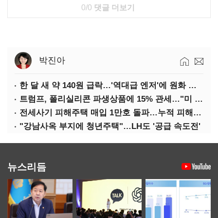
0/0
댓글 더보기
박진아
한 달 새 약 140원 급락…'역대급 엔저'에 원화 변곡점
트럼프, 폴리실리콘 파생상품에 15% 관세…"미 산업 재건"
전세사기 피해주택 매입 1만호 돌파…누적 피해자 4만278명
"강남사옥 부지에 청년주택"…LH도 '공급 속도전'
뉴스리듬