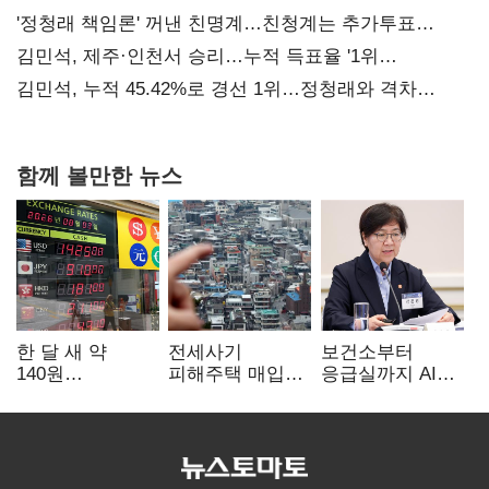
사과부터"
'정청래 책임론' 꺼낸 친명계…친청계는 추가투표
때리기
김민석, 제주·인천서 승리…누적 득표율 '1위
탈환'(종합)
김민석, 누적 45.42%로 경선 1위…정청래와 격차
0.86%p(2보)
함께 볼만한 뉴스
한 달 새 약
전세사기
보건소부터
140원
피해주택 매입
응급실까지 AI
급락…'역대급
1만호 돌파…
확산…지역의료
엔저'에 원화
누적 피해자
혁신 본격화
변곡점
4만278명